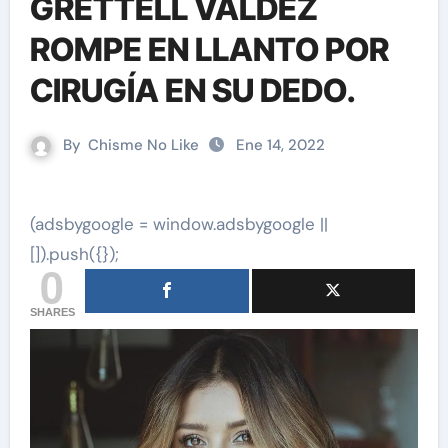
GRETTELL VALDÉZ
ROMPE EN LLANTO POR
CIRUGÍA EN SU DEDO.
By
Chisme No Like
Ene 14, 2022
(adsbygoogle = window.adsbygoogle ||
[]).push({});
0
SHARES