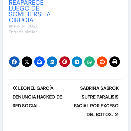
REAPARECE
LUEGO DE
SOMETERSE A
CIRUGÍA
enero 24, 2022
Entrada similar
Navegación
LEONEL GARCÍA
SABRINA SABROK
de
DENUNCIA HACKEO DE
SUFRE PARALISIS
RED SOCIAL.
FACIAL POR EXCESO
entradas
DEL BÓTOX.