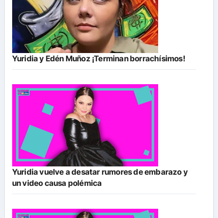
Yuridia y Edén Muñoz ¡Terminan borrachísimos!
Yuridia vuelve a desatar rumores de embarazo y
un video causa polémica