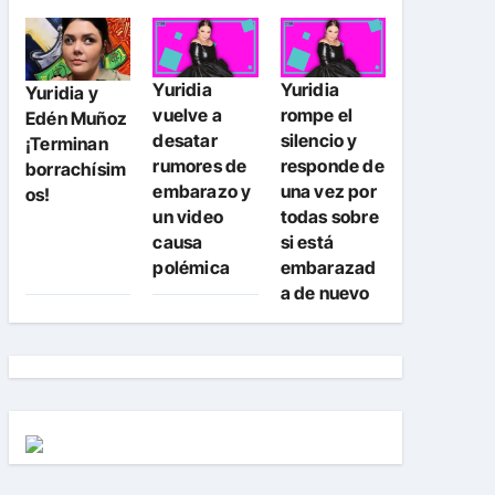
Yuridia
Yuridia
Yuridia y
vuelve a
rompe el
Edén Muñoz
desatar
silencio y
¡Terminan
rumores de
responde de
borrachísim
embarazo y
una vez por
os!
un video
todas sobre
causa
si está
polémica
embarazad
a de nuevo