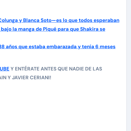
Colunga y Blanca Soto—es lo que todos esperaban
 bajo la manga de Piqué para que Shakira se
 38 años que estaba embarazada y tenía 6 meses
TUBE
Y ENTÉRATE ANTES QUE NADIE DE LAS
N Y JAVIER CERIANI!