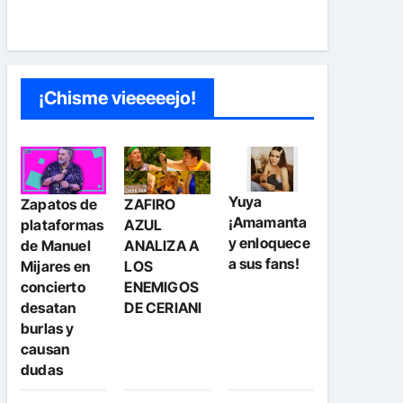
¡Chisme vieeeeejo!
Yuya
Zapatos de
ZAFIRO
¡Amamanta
plataformas
AZUL
y enloquece
de Manuel
ANALIZA A
a sus fans!
Mijares en
LOS
concierto
ENEMIGOS
desatan
DE CERIANI
burlas y
causan
dudas