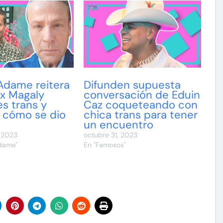
Adame reitera
Difunden supuesta
ex Magaly
conversación de Eduin
s trans y
Caz coqueteando con
a cómo se dio
chica trans para tener
un encuentro
, 2023
octubre 31, 2023
Adame"
En "Famosos"