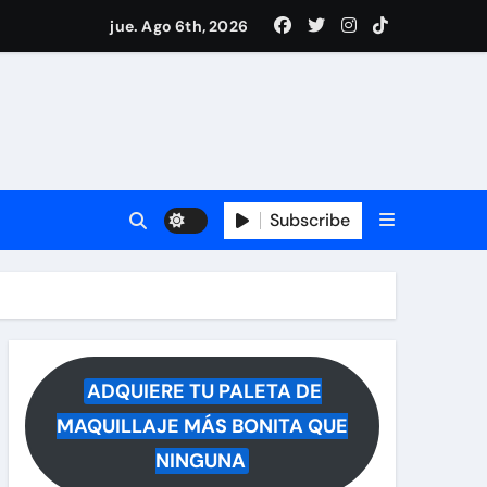
jue. Ago 6th, 2026
drá del hospital
ece tras rumores
i Medina y revela lo que muchos querían saber
 reacciona a la noticia
Subscribe
ADQUIERE TU PALETA DE
MAQUILLAJE MÁS BONITA QUE
NINGUNA