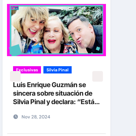
Exclusivas
Silvia Pinal
Exclu
Uncat
Luis Enrique Guzmán se
sincera sobre situación de
Entr
Silvia Pinal y declara: “Está
Silvi
en proceso de partir”
deta
Nov 28, 2024
No