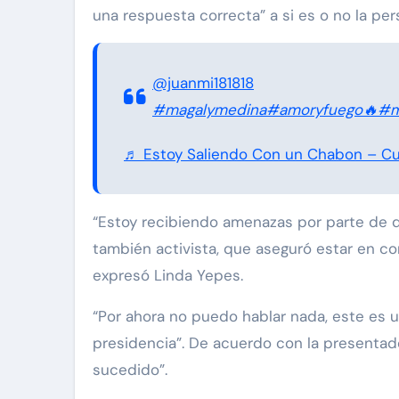
una respuesta correcta” a si es o no la p
@juanmi181818
#magalymedina
#amoryfuego🔥
#m
♬ Estoy Saliendo Con un Chabon – Cu
l
Exclusivas
Exclusivas
Sean 'Diddy' Co
“Estoy recibiendo amenazas por parte de dif
 Revelamos la
Jay-Z reacciona a
también activista, que aseguró estar en co
 del divorcio de
acusaciones de supu
expresó Linda Yepes.
doval y Nick
abuso a menor de 13 
“Por ahora no puedo hablar nada, este es
junto a Diddy Combs 
presidencia”. De acuerdo con la presentado
Dic 9, 2024
plena fiesta
sucedido”.