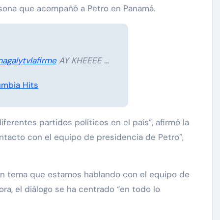
ersona que acompañó a Petro en Panamá.
agalytvlafirme
AY KHEEEE …
mbia Hits
mbs
Exclusivas
Silvia Pinal
erentes partidos políticos en el país”, afirmó la
Enrique Guzmán visita a
ntacto con el equipo de presidencia de Petro”,
esto
Silvia Pinal en el hospital:
años
“Le gusta tanto la vida que
 un tema que estamos hablando con el equipo de
en
no se quiere ir”
ra, el diálogo se ha centrado “en todo lo
Nov 28, 2024