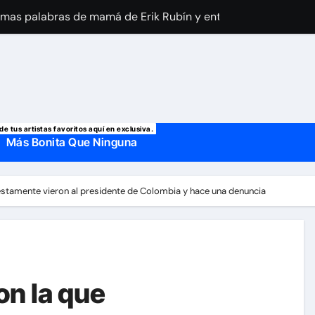
imo reporte médico sobre Silvia Pinal y confirma el día que sal
a Laury Saavedra por Yailin La Más Viral? El cantante reapar
 manda mensaje a Irina Baeva tras imágenes junto a Giovann
o, confirman la muerte de su primer esposo y su actual marido
de tus artistas favoritos aquí en exclusiva.
Más Bonita Que Ninguna
estamente vieron al presidente de Colombia y hace una denuncia
on la que