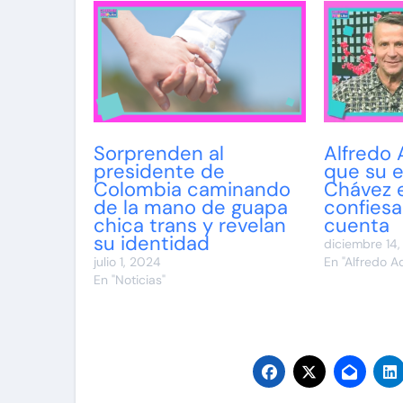
Sorprenden al
Alfredo 
presidente de
que su 
Colombia caminando
Chávez e
de la mano de guapa
confies
chica trans y revelan
cuenta
su identidad
diciembre 14
julio 1, 2024
En "Alfredo 
En "Noticias"