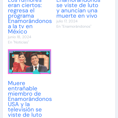
eran ciertos:
se viste de luto
regresa el
y anuncian una
programa
muerte en vivo
Enamorándonos
julio 17, 2024
a la tv en
En "Enamorándonos"
México
junio 18, 2024
En "Noticias"
Muere
entrañable
miembro de
Enamorándonos
USA y la
televisión se
viste de luto