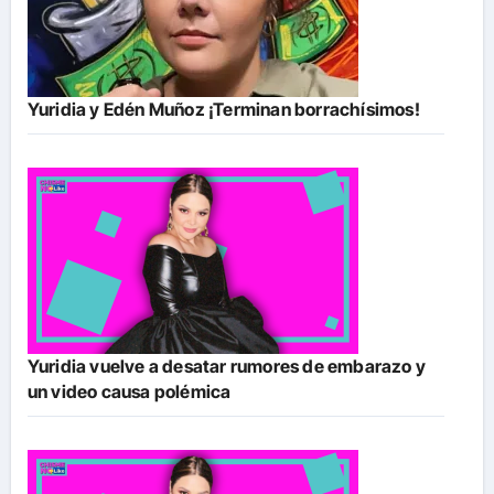
Yuridia y Edén Muñoz ¡Terminan borrachísimos!
Yuridia vuelve a desatar rumores de embarazo y
un video causa polémica