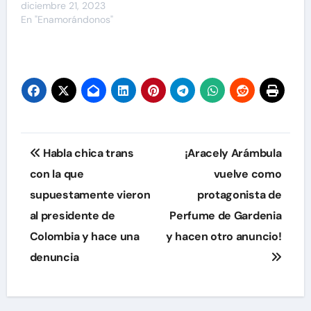
diciembre 21, 2023
En "Enamorándonos"
Navegación
Habla chica trans
¡Aracely Arámbula
de
con la que
vuelve como
supuestamente vieron
protagonista de
entradas
al presidente de
Perfume de Gardenia
Colombia y hace una
y hacen otro anuncio!
denuncia