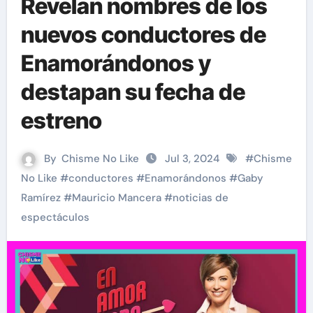
Revelan nombres de los
nuevos conductores de
Enamorándonos y
destapan su fecha de
estreno
By
Chisme No Like
Jul 3, 2024
#
Chisme
No Like
#
conductores
#
Enamorándonos
#
Gaby
Ramírez
#
Mauricio Mancera
#
noticias de
espectáculos