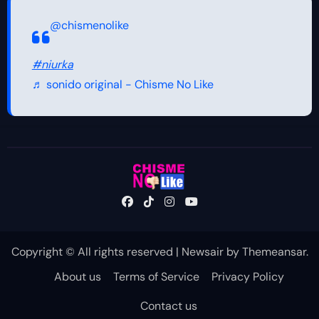
@chismenolike
#niurka
♬ sonido original - Chisme No Like
Copyright © All rights reserved
|
Newsair
by
Themeansar
.
About us
Terms of Service
Privacy Policy
Contact us