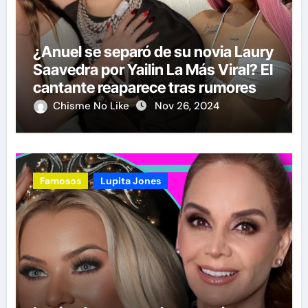
¿Anuel se separó de su novia Laury
Saavedra por Yailin La Más Viral? El
cantante reaparece tras rumores
Chisme No Like
Nov 26, 2024
Famosos
Lupita Jones