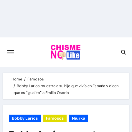
Skip
to
content
Home
Famosos
Bobby Larios muestra a su hijo que vivía en España y dicen
que es “igualito” a Emilio Osorio
Bobby Larios
Famosos
Niurka