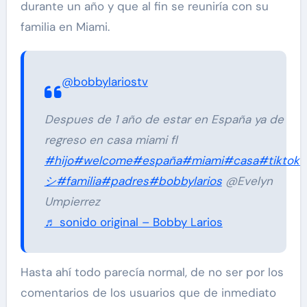
durante un año y que al fin se reuniría con su
familia en Miami.
@bobbylariostv
Despues de 1 año de estar en España ya de
regreso en casa miami fl
#hijo
#welcome
#españa
#miami
#casa
#tiktok
#
シ
#familia
#padres
#bobbylarios
@Evelyn
Umpierrez
♬ sonido original – Bobby Larios
Hasta ahí todo parecía normal, de no ser por los
comentarios de los usuarios que de inmediato