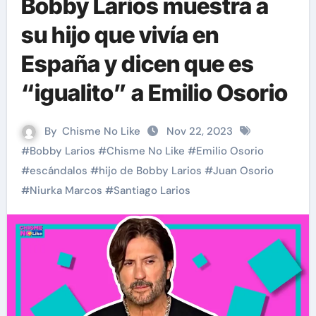
Bobby Larios muestra a
su hijo que vivía en
España y dicen que es
“igualito” a Emilio Osorio
By
Chisme No Like
Nov 22, 2023
#
Bobby Larios
#
Chisme No Like
#
Emilio Osorio
#
escándalos
#
hijo de Bobby Larios
#
Juan Osorio
#
Niurka Marcos
#
Santiago Larios