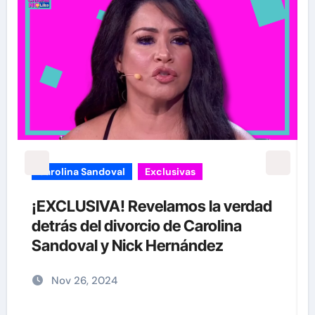
carolina Sandoval
Exclusivas
Ex
¡EXCLUSIVA! Revelamos la verdad
Ja
detrás del divorcio de Carolina
su
Sandoval y Nick Hernández
ju
Nov 26, 2024