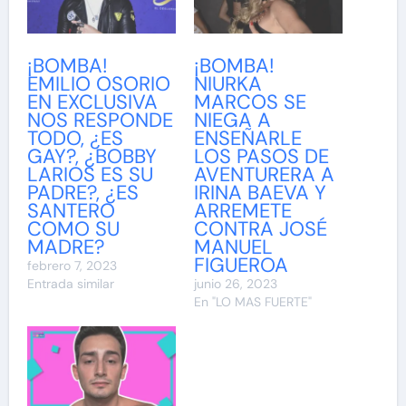
¡BOMBA!
¡BOMBA!
EMILIO OSORIO
NIURKA
EN EXCLUSIVA
MARCOS SE
NOS RESPONDE
NIEGA A
TODO, ¿ES
ENSEÑARLE
GAY?, ¿BOBBY
LOS PASOS DE
LARIOS ES SU
AVENTURERA A
PADRE?, ¿ES
IRINA BAEVA Y
SANTERO
ARREMETE
COMO SU
CONTRA JOSÉ
MADRE?
MANUEL
FIGUEROA
febrero 7, 2023
Entrada similar
junio 26, 2023
En "LO MAS FUERTE"