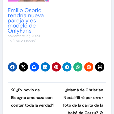
Emilio Osorio
tendría nueva
pareja y es
modelo de
OnlyFans
noviembre 27, 2023
En "Emilio Osorio"
Navegación
¿Ex novio de
¿Mamá de Christian
de
Bisogno amenaza con
Nodal filtró por error
contar toda la verdad?
foto de la carita de la
entradas
bebé de Cazzu?