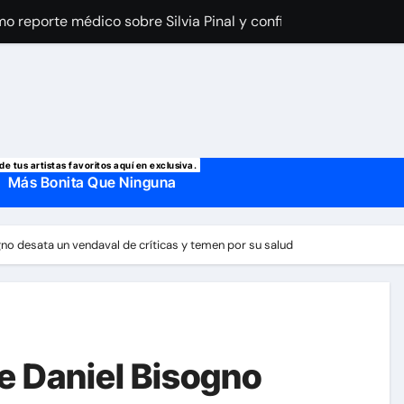
imo reporte médico sobre Silvia Pinal y confirma el día que sal
a Laury Saavedra por Yailin La Más Viral? El cantante reapar
 manda mensaje a Irina Baeva tras imágenes junto a Giovann
o, confirman la muerte de su primer esposo y su actual marido
de tus artistas favoritos aquí en exclusiva.
Más Bonita Que Ninguna
no desata un vendaval de críticas y temen por su salud
e Daniel Bisogno