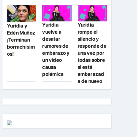
Yuridia
Yuridia
Yuridia y
vuelve a
rompe el
Edén Muñoz
desatar
silencio y
¡Terminan
rumores de
responde de
borrachísim
embarazo y
una vez por
os!
un video
todas sobre
causa
si está
polémica
embarazad
a de nuevo