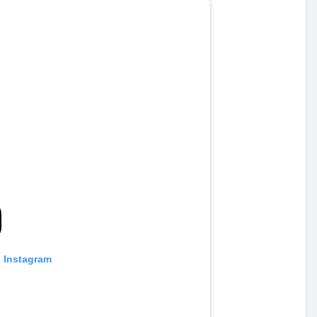
Exclusivas
Silvia Pinal
 a
Luis Enrique Guzmán se
tal:
sincera sobre situación de
a que
Silvia Pinal y declara: “Está
en proceso de partir”
n Instagram
Nov 28, 2024