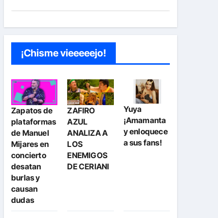
¡Chisme vieeeeejo!
Yuya
Zapatos de
ZAFIRO
¡Amamanta
plataformas
AZUL
y enloquece
de Manuel
ANALIZA A
a sus fans!
Mijares en
LOS
concierto
ENEMIGOS
desatan
DE CERIANI
burlas y
causan
dudas