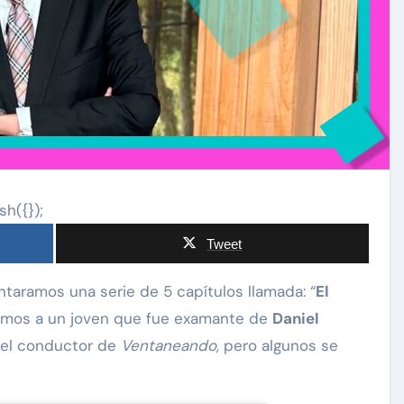
sh({});
Tweet
taramos una serie de 5 capítulos llamada: “
El
tamos a un joven que fue examante de
Daniel
n el conductor de
Ventaneando,
pero algunos se