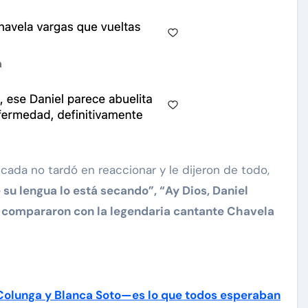
icada no tardó en reaccionar y le dijeron de todo,
 su lengua lo está secando”, “Ay Dios, Daniel
lo compararon con la legendaria cantante Chavela
Colunga y Blanca Soto—es lo que todos esperaban