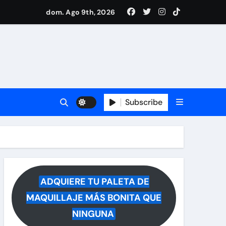
drá del hospital
dom. Ago 9th, 2026
ece tras rumores
i Medina y revela lo que muchos querían saber
 reacciona a la noticia
Subscribe
ADQUIERE TU PALETA DE
MAQUILLAJE MÁS BONITA QUE
NINGUNA