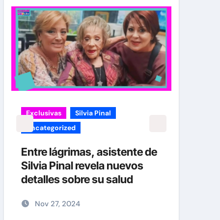
Exclusivas
Silvia Pinal
carol
Uncategorized
¡EXC
verd
Entre lágrimas, asistente de
Caro
Silvia Pinal revela nuevos
Her
detalles sobre su salud
No
Nov 27, 2024