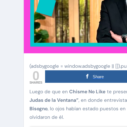
(adsbygoogle = window.adsbygoogle || []).pu
0
Share
SHARES
Luego de que en
Chisme No Like
te presen
Judas de la Ventana”
, en donde entrevis
Bisogno
, lo ojos habían estado puestos e
olvidaron de él.