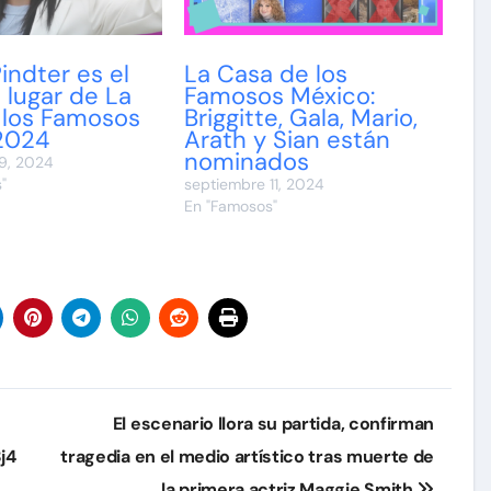
indter es el
La Casa de los
lugar de La
Famosos México:
 los Famosos
Briggitte, Gala, Mario,
2024
Arath y Sian están
nominados
9, 2024
"
septiembre 11, 2024
En "Famosos"
El escenario llora su partida, confirman
j4
tragedia en el medio artístico tras muerte de
la primera actriz Maggie Smith