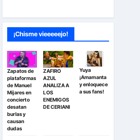
¡Chisme vieeeeejo!
Yuya
Zapatos de
ZAFIRO
¡Amamanta
plataformas
AZUL
y enloquece
de Manuel
ANALIZA A
a sus fans!
Mijares en
LOS
concierto
ENEMIGOS
desatan
DE CERIANI
burlas y
causan
dudas