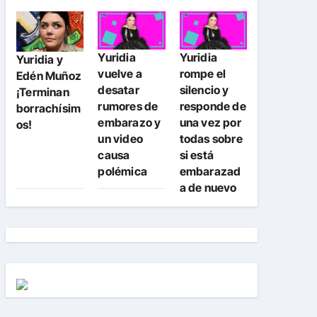
Yuridia
Yuridia
Yuridia y
vuelve a
rompe el
Edén Muñoz
desatar
silencio y
¡Terminan
rumores de
responde de
borrachísim
embarazo y
una vez por
os!
un video
todas sobre
causa
si está
polémica
embarazad
a de nuevo