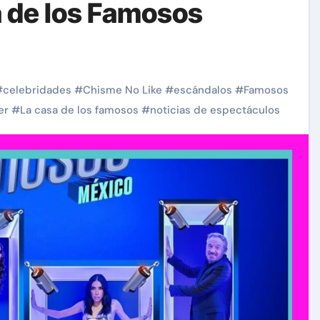
 de los Famosos
#
celebridades
#
Chisme No Like
#
escándalos
#
Famosos
er
#
La casa de los famosos
#
noticias de espectáculos