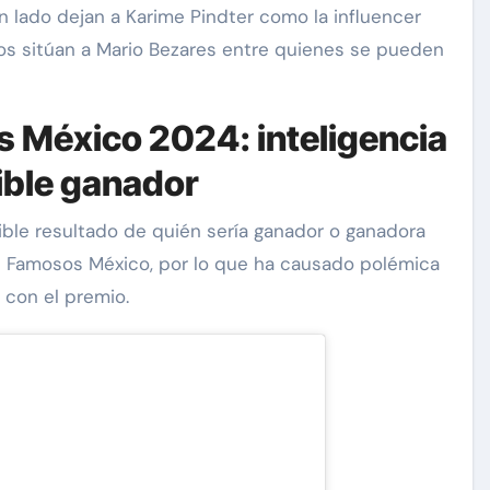
n lado dejan a Karime Pindter como la influencer
ros sitúan a Mario Bezares entre quienes se pueden
s México 2024: inteligencia
sible ganador
osible resultado de quién sería ganador o ganadora
mbs
Exclusivas
Silvia Pinal
s Famosos México, por lo que ha causado polémica
 con el premio.
Enrique Guzmán visita a
esto
Silvia Pinal en el hospital:
años
“Le gusta tanto la vida que
en
no se quiere ir”
Nov 28, 2024