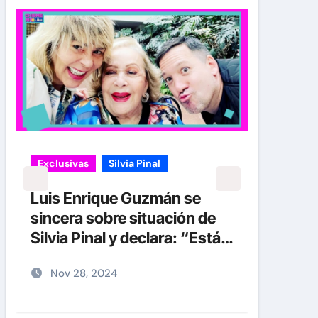
Exclusivas
Silvia Pinal
Exclu
Uncat
Luis Enrique Guzmán se
sincera sobre situación de
Entr
Silvia Pinal y declara: “Está
Silvi
en proceso de partir”
deta
Nov 28, 2024
No