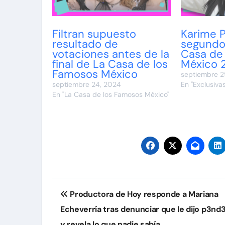
Filtran supuesto
Karime P
resultado de
segundo 
votaciones antes de la
Casa de
final de La Casa de los
México 
Famosos México
septiembre 2
septiembre 24, 2024
En "Exclusivas
En "La Casa de los Famosos México"
Navegación
Productora de Hoy responde a Mariana
de
Echeverría tras denunciar que le dijo p3nd3
y revela lo que nadie sabía