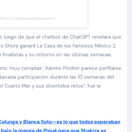
s México (@lacasafamososmx)
r, luego de que el chatbot de ChatGPT revelara que
o Shore ganará La Casa de los Famosos México 2,
 finalistas y su entorno en las últimas semanas.
mo ‘muy cerradas’, Karime Pindter parece perfilarse
tacada participación durante las 10 semanas del
 Cuarto Mar y sus divertidos retos”, fue la
Colunga y Blanca Soto—es lo que todos esperaban
 bajo la manga de Piqué para que Shakira se