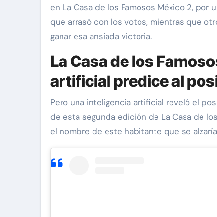
en La Casa de los Famosos México 2, por u
que arrasó con los votos, mientras que ot
ganar esa ansiada victoria.
La Casa de los Famoso
artificial predice al po
Pero una inteligencia artificial reveló el p
l
Exclusivas
Exclusivas
Sean 'Diddy' Co
de esta segunda edición de La Casa de lo
el nombre de este habitante que se alzaría
 Revelamos la
Jay-Z reacciona a
 del divorcio de
acusaciones de supu
doval y Nick
abuso a menor de 13 
junto a Diddy Combs 
Dic 9, 2024
plena fiesta