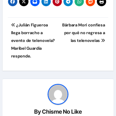
Navegación
¿Julián Figueroa
Bárbara Mori confiesa
de
llega borracho a
por qué no regresa a
evento de telenovela?
las telenovelas
entradas
Maribel Guardia
responde.
By
Chisme No Like