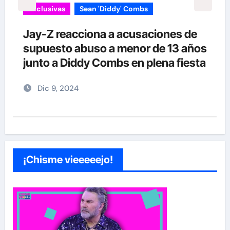
Exclusivas
Silvia Pinal
Enrique Guzmán visita a Silvia Pinal
s
en el hospital: “Le gusta tanto la
a
vida que no se quiere ir”
Nov 28, 2024
¡Chisme vieeeeejo!