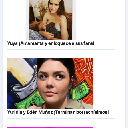
Yuya ¡Amamanta y enloquece a sus fans!
Yuridia y Edén Muñoz ¡Terminan borrachísimos!