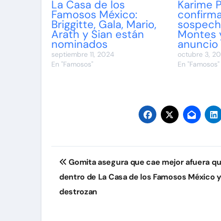
La Casa de los
Karime P
Famosos México:
confirma
Briggitte, Gala, Mario,
sospech
Arath y Sian están
Montes y
nominados
anuncio
septiembre 11, 2024
octubre 3, 2
En "Famosos"
En "Famosos"
Navegación
Gomita asegura que cae mejor afuera q
de
dentro de La Casa de los Famosos México y
entradas
destrozan