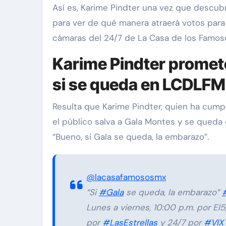
Así es, Karime Pindter una vez que descub
para ver de qué manera atraerá votos para
cámaras del 24/7 de La Casa de los Famoso
Karime Pindter promet
si se queda en LCDLF
Resulta que Karime Pindter, quien ha cump
carolina Sandoval
Exclusiv
el público salva a Gala Montes y se queda
“Bueno, si Gala se queda, la embarazo”.
¡EXCLUSIVA! Revelam
verdad detrás del divo
Carolina Sandoval y N
@lacasafamososmx
Hernández
“Si
#Gala
se queda, la embarazo”
Nov 26, 2024
Lunes a viernes, 10:00 p.m. por El5
por
#LasEstrellas
y 24/7 por
#VIX