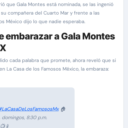
rió que Gala Montes está nominada, se las ingenió
 su compañera del Cuarto Mar y frente a las
s México dijo lo que nadie esperaba.
e embarazar a Gala Montes
MX
lido cada palabra que promete, ahora reveló que si
as
Exclusivas
Sean 'Diddy' Combs
 en La Casa de los Famosos México, la embaraza:
os la
Jay-Z reacciona a
rcio de
acusaciones de supuesto
ick
abuso a menor de 13 años
junto a Diddy Combs en
#LaCasaDeLosFamososMx
🏠
Dic 9, 2024
plena fiesta
, domingos, 8:30 p.m.
📺📱