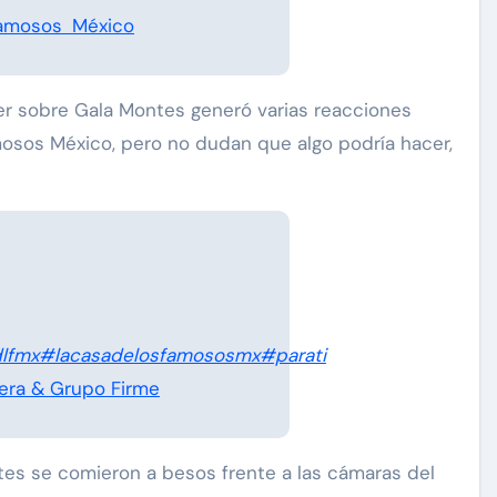
Famosos México
er sobre Gala Montes generó varias reacciones
mosos México, pero no dudan que algo podría hacer,
lfmx
#lacasadelosfamososmx
#parati
era & Grupo Firme
tes se comieron a besos frente a las cámaras del