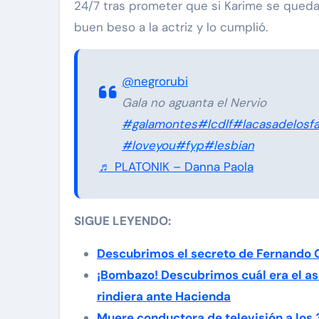
24/7 tras prometer que si Karime se queda
buen beso a la actriz y lo cumplió.
@negrorubi
Gala no aguanta el Nervio
#galamontes
#lcdlf
#lacasadelosf
#loveyou
#fyp
#lesbian
♬ PLATONIK – Danna Paola
SIGUE LEYENDO:
Descubrimos el secreto de Fernando 
¡Bombazo! Descubrimos cuál era el as
rindiera ante Hacienda
Muere conductora de televisión a los