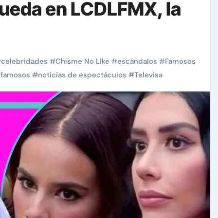
queda en LCDLFMX, la
#
celebridades
#
Chisme No Like
#
escándalos
#
Famosos
s famosos
#
noticias de espectáculos
#
Televisa