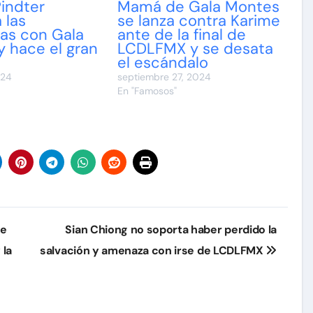
indter
Mamá de Gala Montes
 las
se lanza contra Karime
as con Gala
ante de la final de
 hace el gran
LCDLFMX y se desata
el escándalo
024
septiembre 27, 2024
En "Famosos"
ue
Sian Chiong no soporta haber perdido la
 la
salvación y amenaza con irse de LCDLFMX