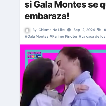
si Gala Montes se 
embaraza!
By
Chisme No Like
Sep 12, 2024
#
Gala Montes
#
Karime Pindter
#
La casa de lo