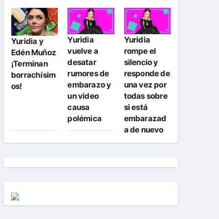
Yuridia
Yuridia
Yuridia y
vuelve a
rompe el
Edén Muñoz
desatar
silencio y
¡Terminan
rumores de
responde de
borrachísim
embarazo y
una vez por
os!
un video
todas sobre
causa
si está
polémica
embarazad
a de nuevo