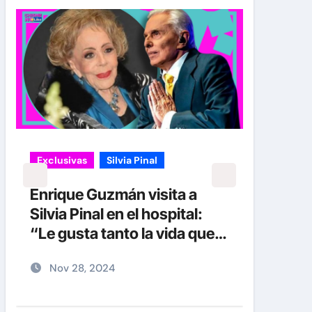
Exclusivas
Silvia Pinal
Exclu
Enrique Guzmán visita a
Luis
Silvia Pinal en el hospital:
sinc
“Le gusta tanto la vida que
Silvi
no se quiere ir”
en p
Nov 28, 2024
No