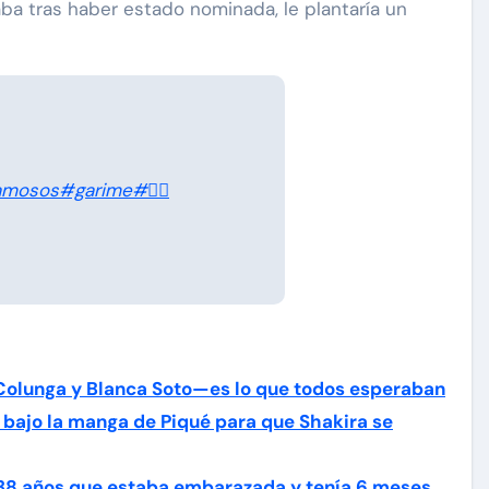
ba tras haber estado nominada, le plantaría un
amosos
#garime
#🏳️‍🌈
Colunga y Blanca Soto—es lo que todos esperaban
 bajo la manga de Piqué para que Shakira se
 38 años que estaba embarazada y tenía 6 meses