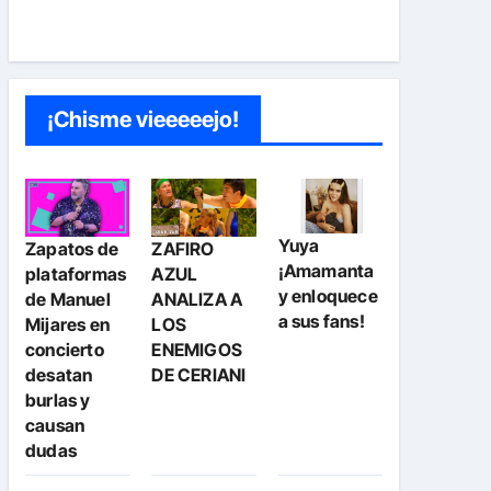
¡Chisme vieeeeejo!
Yuya
Zapatos de
ZAFIRO
¡Amamanta
plataformas
AZUL
y enloquece
de Manuel
ANALIZA A
a sus fans!
Mijares en
LOS
concierto
ENEMIGOS
desatan
DE CERIANI
burlas y
causan
dudas