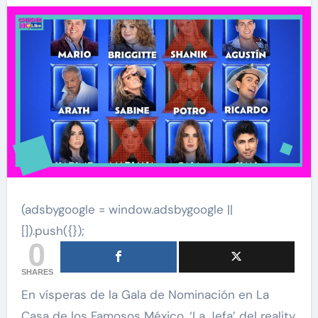
(adsbygoogle = window.adsbygoogle ||
[]).push({});
0
SHARES
En vísperas de la Gala de Nominación en La
Casa de los Famosos México, ‘La Jefa’ del reality