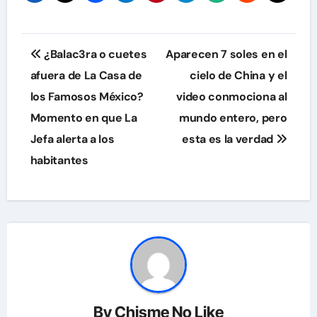
Navegación
¿Balac3ra o cuetes
Aparecen 7 soles en el
de
afuera de La Casa de
cielo de China y el
los Famosos México?
video conmociona al
entradas
Momento en que La
mundo entero, pero
Jefa alerta a los
esta es la verdad
habitantes
By
Chisme No Like