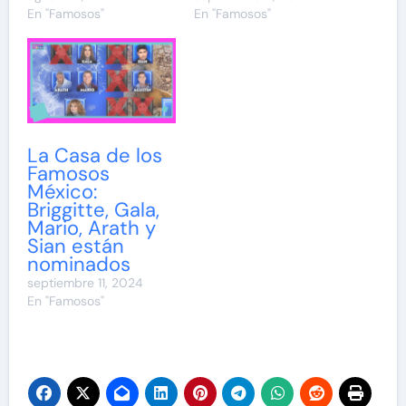
En "Famosos"
En "Famosos"
La Casa de los
Famosos
México:
Briggitte, Gala,
Mario, Arath y
Sian están
nominados
septiembre 11, 2024
En "Famosos"