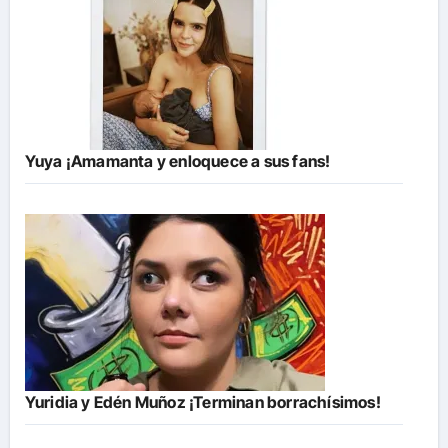
Yuya ¡Amamanta y enloquece a sus fans!
Yuridia y Edén Muñoz ¡Terminan borrachísimos!