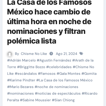
La Casa de los Famosos
México hace cambio de
última hora en noche de
nominaciones y filtran
polémica lista
By
Chisme No Like
Ago 21, 2024
#
Adrián Marcelo
#
Agustín Fernández
#
Arath de la
Torre
#
Briggitte Bozzo
#
celebridades
#
Chisme No
Like
#
escándalos
#
Famosos
#
Gala Montes
#
Gomita
#
Karime Pindter
#
La Casa de los Famosos México
#
Mario Bezares
#
noche de nominaciones
#
nominaciones
#
noticias de espectáculos
#
Ricardo
Peralta
#
Sabine Moussier
#
Sian Chiong