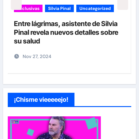
carolina Sandoval
Exclusivas
¡EXCLUSIVA! Revelamos la verdad
detrás del divorcio de Carolina
Sandoval y Nick Hernández
Nov 26, 2024
¡Chisme vieeeeejo!