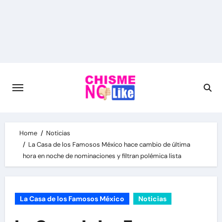
Skip
to
content
Home
Noticias
La Casa de los Famosos México hace cambio de última
hora en noche de nominaciones y filtran polémica lista
La Casa de los Famosos México
Noticias