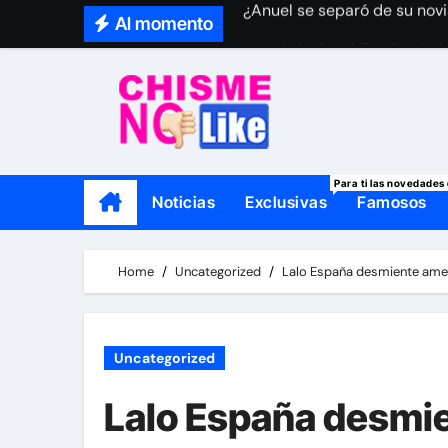
Skip
Al momento
Mamá de Geraldine Bazán le
to
Thalí García se viste de lut
content
Para ti las novedades 
Noticias
Exclusivas
Famosos
Home
Uncategorized
Lalo España desmiente ame
Uncategorized
Lalo España desmi