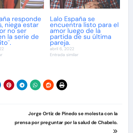
paña responde
Lalo España se
s, niega estar
encuentra listo para el
or no ser
amor luego de la
en la serie de
partida de su última
to¨.
pareja.
22
abril 6, 2022
ar
Entrada similar
Jorge Ortiz de Pinedo se molesta con la
prensa por preguntar por la salud de Chabelo.