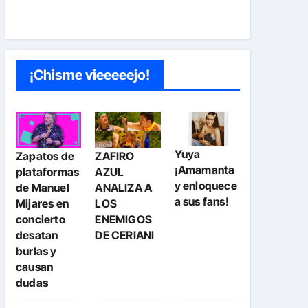
¡Chisme vieeeeejo!
Yuya
Zapatos de
ZAFIRO
¡Amamanta
plataformas
AZUL
y enloquece
de Manuel
ANALIZA A
a sus fans!
Mijares en
LOS
concierto
ENEMIGOS
desatan
DE CERIANI
burlas y
causan
dudas