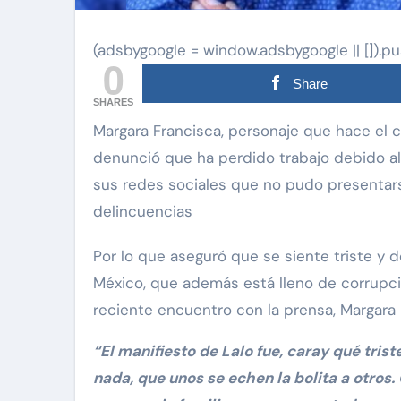
(adsbygoogle = window.adsbygoogle || []).pu
0
Share
SHARES
Margara Francisca, personaje que hace el comediante Lalo España en las últimas semanas
denunció que ha perdido trabajo debido a
sus redes sociales que no pudo presentars
via Pinal
Exclusivas
Silvia Pinal
delincuencias
Uncategorized
e Guzmán se
Por lo que aseguró que se siente triste y 
e situación de
Entre lágrimas, asiste
México, que además está lleno de corrupci
y declara: “Está
Silvia Pinal revela nue
reciente encuentro con la prensa, Margara 
e partir”
detalles sobre su salu
“El manifiesto de Lalo fue, caray qué trist
Nov 27, 2024
nada, que unos se echen la bolita a otros