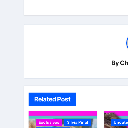
entradas
By
Ch
Related Post
Exclusivas
Silvia Pinal
Uncate