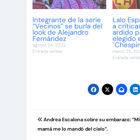
Integrante de la serie
Lalo Es
“Vecinos” se burla del
a crítica
look de Alejandro
ardido p
Fernández
elegido 
¨Chespiri
agosto 24, 2022
Entrada similar
marzo 25, 20
Entrada simil
Navegación
Andrea Escalona sobre su embarazo: “Mi
de
mamá me lo mandó del cielo”.