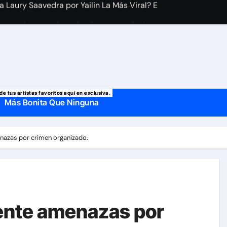
 manda mensaje a Irina Baeva tras imágenes junto a Giovann
o, confirman la muerte de su primer esposo y su actual marido
de tus artistas favoritos aquí en exclusiva.
Más Bonita Que Ninguna
nazas por crimen organizado.
ente amenazas por