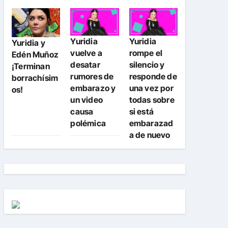
Yuridia
Yuridia
Yuridia y
vuelve a
rompe el
Edén Muñoz
desatar
silencio y
¡Terminan
rumores de
responde de
borrachísim
embarazo y
una vez por
os!
un video
todas sobre
causa
si está
polémica
embarazad
a de nuevo