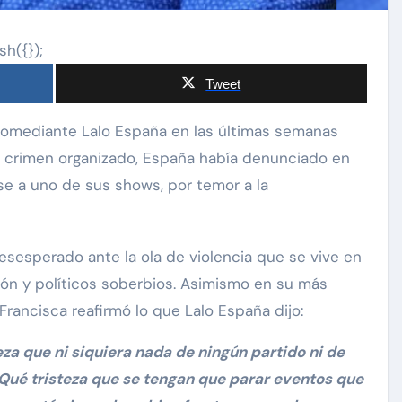
sh({});
Tweet
l crimen organizado, España había denunciado en
e a uno de sus shows, por temor a la
carolina Sandoval
Exclusivas
¡EXCLUSIVA! Revelamos la
desesperado ante la ola de violencia que se vive en
verdad detrás del divorcio de
nte de
ón y políticos soberbios. Asimismo en su más
Carolina Sandoval y Nick
vos
Francisca reafirmó lo que Lalo España dijo:
Hernández
d
Nov 26, 2024
eza que ni siquiera nada de ningún partido ni de
. Qué tristeza que se tengan que parar eventos que