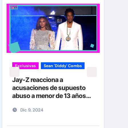
Exclusivas
Sean 'Diddy' Combs
Jay-Z reacciona a
acusaciones de supuesto
abuso a menor de 13 años
junto a Diddy Combs en
Dic 9, 2024
plena fiesta