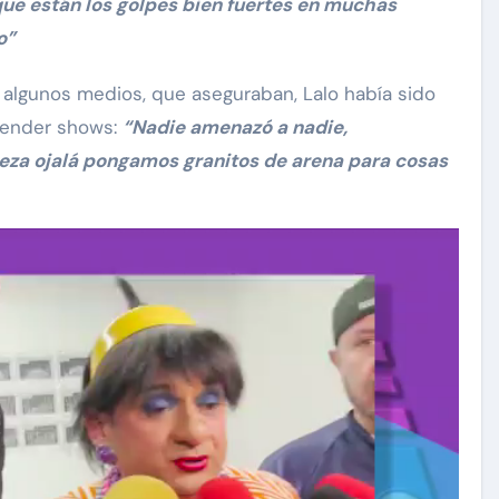
que están los golpes bien fuertes en muchas
o”
 algunos medios, que aseguraban, Lalo había sido
pender shows:
“Nadie amenazó a nadie,
teza ojalá pongamos granitos de arena para cosas