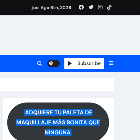
i Medina y revela lo que muchos querían saber
jue. Ago 6th, 2026
 reacciona a la noticia
Subscribe
ADQUIERE TU PALETA DE
MAQUILLAJE MÁS BONITA QUE
NINGUNA