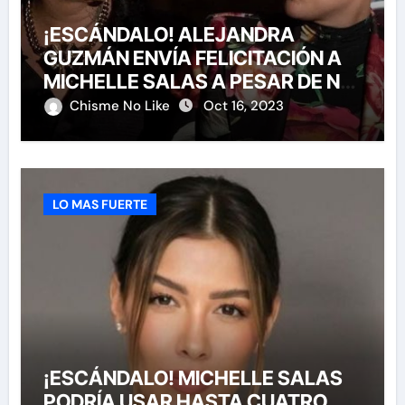
¡ESCÁNDALO! ALEJANDRA
GUZMÁN ENVÍA FELICITACIÓN A
MICHELLE SALAS A PESAR DE NO
HABERLA INVITADO A SU BODA
Chisme No Like
Oct 16, 2023
LO MAS FUERTE
¡ESCÁNDALO! MICHELLE SALAS
PODRÍA USAR HASTA CUATRO