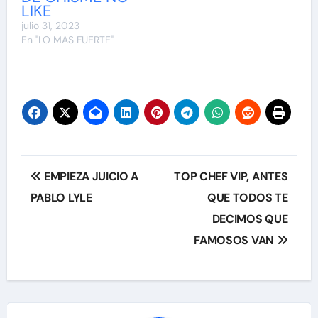
LIKE
julio 31, 2023
En "LO MAS FUERTE"
Navegación
EMPIEZA JUICIO A
TOP CHEF VIP, ANTES
de
PABLO LYLE
QUE TODOS TE
DECIMOS QUE
entradas
FAMOSOS VAN