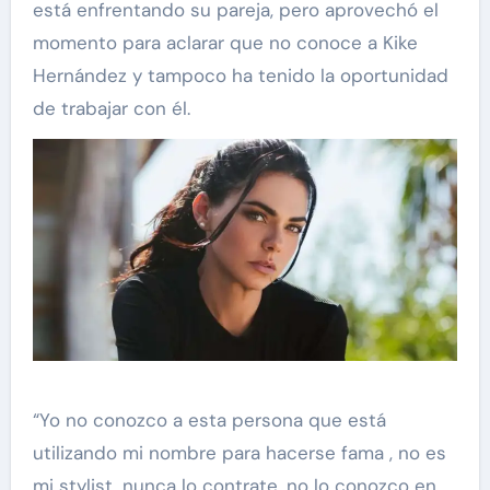
está enfrentando su pareja, pero aprovechó el
momento para aclarar que no conoce a Kike
Hernández y tampoco ha tenido la oportunidad
de trabajar con él.
“Yo no conozco a esta persona que está
utilizando mi nombre para hacerse fama , no es
mi stylist, nunca lo contrate, no lo conozco en