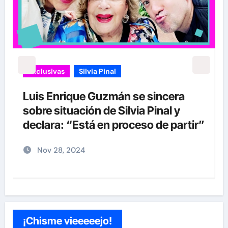
Exclusivas
Silvia Pinal
Uncategorized
Entre lágrimas, asistente de Silvia
Pinal revela nuevos detalles sobre
”
su salud
Nov 27, 2024
¡Chisme vieeeeejo!