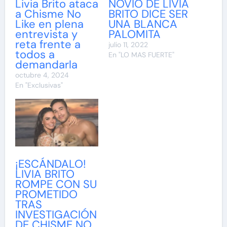
Livia Brito ataca
NOVIO DE LIVIA
a Chisme No
BRITO DICE SER
Like en plena
UNA BLANCA
entrevista y
PALOMITA
reta frente a
julio 11, 2022
todos a
En "LO MAS FUERTE"
demandarla
octubre 4, 2024
En "Exclusivas"
¡ESCÁNDALO!
LIVIA BRITO
ROMPE CON SU
PROMETIDO
TRAS
INVESTIGACIÓN
DE CHISME NO