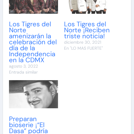
Los Tigres del
Los Tigres del
Norte
Norte ¡Reciben
amenizarán la
triste noticia!
celebración del
diciembre 30, 2021
día de la
En "LO MAS FUERTE"
Independencia
en la CDMX
agosto 3, 2022
Entrada similar
Preparan
bioserie ¡“El
Dasa” podría