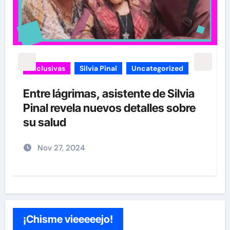
carolina Sandoval
Exclusivas
ia
¡EXCLUSIVA! Revelamos la verdad
re
detrás del divorcio de Carolina
Sandoval y Nick Hernández
Nov 26, 2024
¡Chisme vieeeeejo!