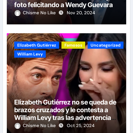
foto felicitando a Wendy Guevara
Chisme No Like
Nov 20, 2024
Elizabeth Gutiérrez
Famosos
Uncategorized
William Levy
Elizabeth Gutiérrez no se queda de
brazos cruzados y le contesta a
William Levy tras las advertencias
de demandas
Chisme No Like
Oct 25, 2024