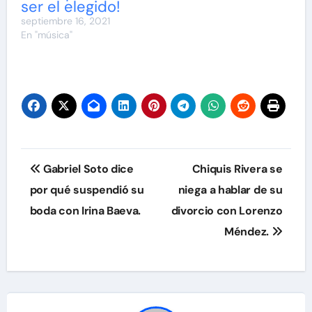
ser el elegido!
septiembre 16, 2021
En "música"
Navegación
Gabriel Soto dice
Chiquis Rivera se
de
por qué suspendió su
niega a hablar de su
boda con Irina Baeva.
divorcio con Lorenzo
entradas
Méndez.