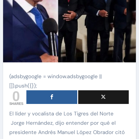
(adsbygoogle = window.adsbygoogle ||
[]).push({});
0
SHARES
El líder y vocalista de Los Tigres del Norte
Jorge Hernández, dijo entender por qué el
presidente Andrés Manuel López Obrador citó