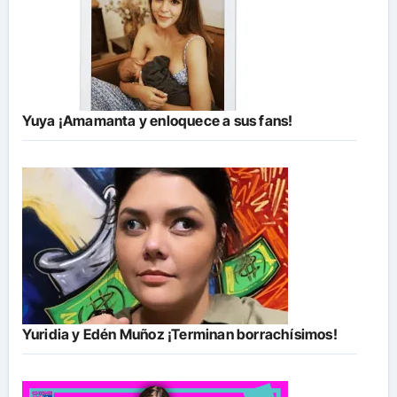
Yuya ¡Amamanta y enloquece a sus fans!
Yuridia y Edén Muñoz ¡Terminan borrachísimos!