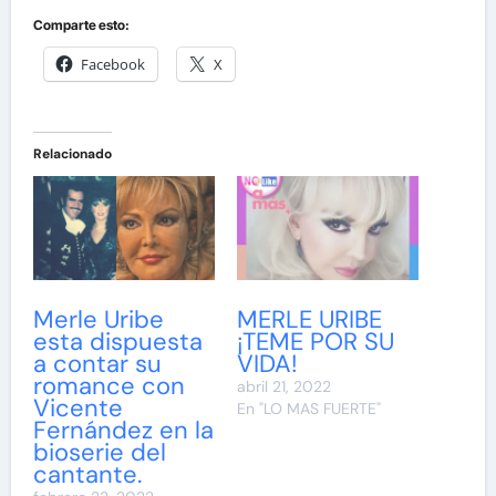
Comparte esto:
Facebook
X
Relacionado
Merle Uribe
MERLE URIBE
esta dispuesta
¡TEME POR SU
a contar su
VIDA!
romance con
abril 21, 2022
Vicente
En "LO MAS FUERTE"
Fernández en la
bioserie del
cantante.