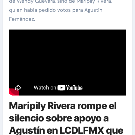
de Wendy Guevara, sino de Maripily Rivera,
quien había pedido votos para Agustín
Fernández.
Maripily Rivera rompe el
silencio sobre apoyo a
Agustín en LCDLFMX que