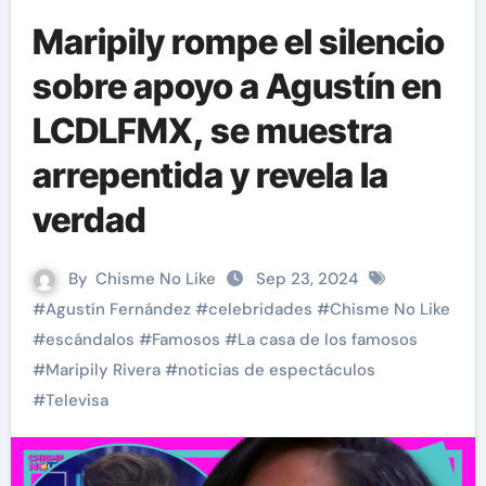
Maripily rompe el silencio
sobre apoyo a Agustín en
LCDLFMX, se muestra
arrepentida y revela la
verdad
By
Chisme No Like
Sep 23, 2024
#
Agustín Fernández
#
celebridades
#
Chisme No Like
#
escándalos
#
Famosos
#
La casa de los famosos
#
Maripily Rivera
#
noticias de espectáculos
#
Televisa