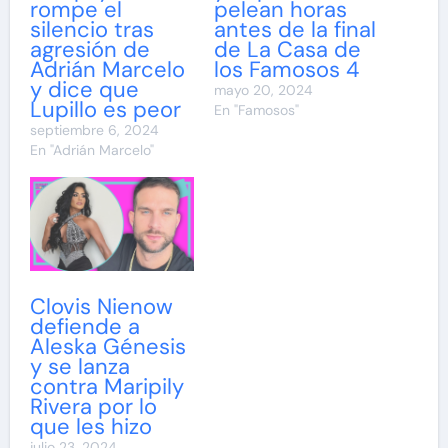
rompe el
pelean horas
silencio tras
antes de la final
agresión de
de La Casa de
Adrián Marcelo
los Famosos 4
y dice que
mayo 20, 2024
Lupillo es peor
En "Famosos"
septiembre 6, 2024
En "Adrián Marcelo"
Clovis Nienow
defiende a
Aleska Génesis
y se lanza
contra Maripily
Rivera por lo
que les hizo
julio 23, 2024