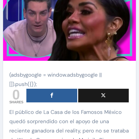
(adsbygoogle = window.adsbygoogle ||
[]).push({});
0
SHARES
El público de La Casa de los Famosos México
quedó sorprendido con el apoyo de una
reciente ganadora del reality, pero no se trataba