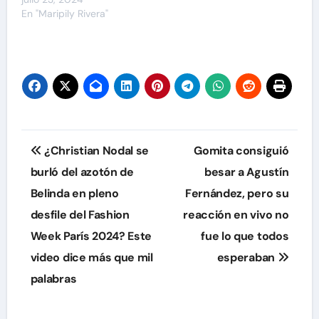
En "Maripily Rivera"
Navegación
¿Christian Nodal se
Gomita consiguió
de
burló del azotón de
besar a Agustín
Belinda en pleno
Fernández, pero su
entradas
desfile del Fashion
reacción en vivo no
Week París 2024? Este
fue lo que todos
video dice más que mil
esperaban
palabras