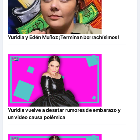
Yuridia y Edén Muñoz ¡Terminan borrachísimos!
Yuridia vuelve a desatar rumores de embarazo y
un video causa polémica