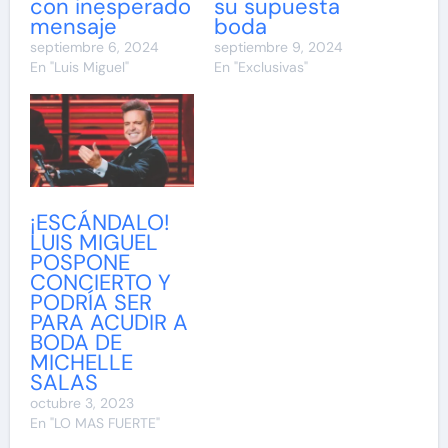
con inesperado
su supuesta
mensaje
boda
septiembre 6, 2024
septiembre 9, 2024
En "Luis Miguel"
En "Exclusivas"
¡ESCÁNDALO!
LUIS MIGUEL
POSPONE
CONCIERTO Y
PODRÍA SER
PARA ACUDIR A
BODA DE
MICHELLE
SALAS
octubre 3, 2023
En "LO MAS FUERTE"