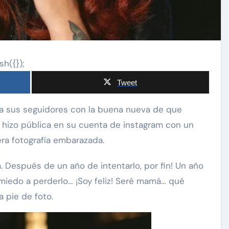
sh({});
Tweet
la hizo pública en su cuenta de instagram con un
a fotografía embarazada.
 Después de un año de intentarlo, por fin! Un año
iedo a perderlo… ¡Soy feliz! Seré mamá… qué
a pie de foto.