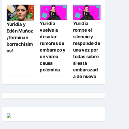
Yuridia
Yuridia
Yuridia y
vuelve a
rompe el
Edén Muñoz
desatar
silencio y
¡Terminan
rumores de
responde de
borrachísim
embarazo y
una vez por
os!
un video
todas sobre
causa
si está
polémica
embarazad
a de nuevo