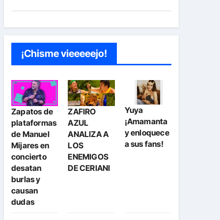
¡Chisme vieeeeejo!
Yuya
Zapatos de
ZAFIRO
¡Amamanta
plataformas
AZUL
y enloquece
de Manuel
ANALIZA A
a sus fans!
Mijares en
LOS
concierto
ENEMIGOS
desatan
DE CERIANI
burlas y
causan
dudas