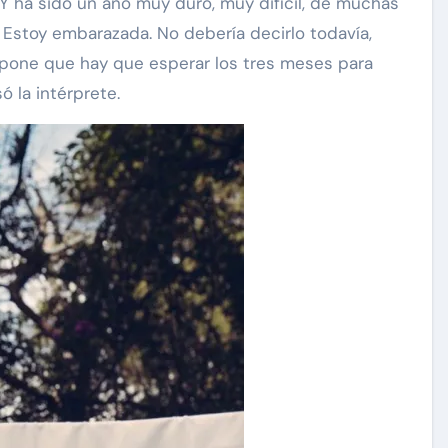
 Y ha sido un año muy duro, muy difícil, de muchas
stoy embarazada. No debería decirlo todavía,
upone que hay que esperar los tres meses para
ó la intérprete.