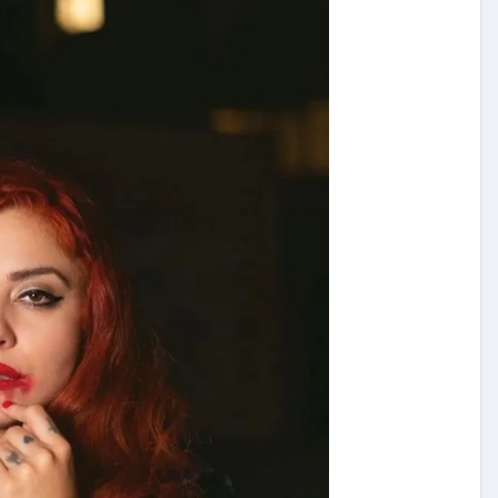
Exclusivas
Silvia Pinal
 a
Luis Enrique Guzmán se
tal:
sincera sobre situación de
a que
Silvia Pinal y declara: “Está
en proceso de partir”
Nov 28, 2024