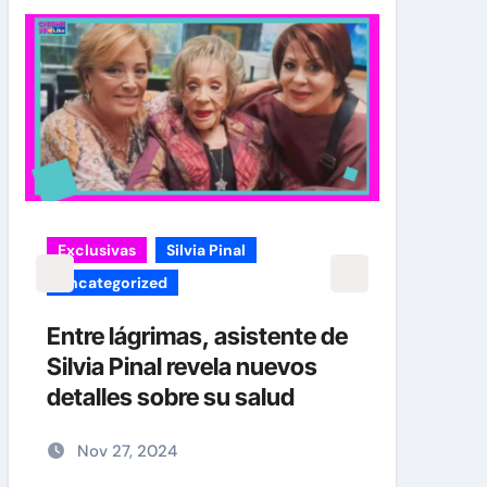
Exclusivas
Silvia Pinal
carol
Uncategorized
¡EXC
verd
Entre lágrimas, asistente de
Caro
Silvia Pinal revela nuevos
Her
detalles sobre su salud
No
Nov 27, 2024