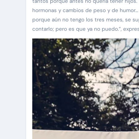
tantos porque antes no quería tener hijos.
hormonas y cambios de peso y de humor… E
porque aún no tengo los tres meses, se s
contarlo; pero es que ya no puedo.”, expres