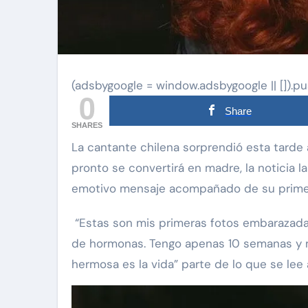
(adsbygoogle = window.adsbygoogle || []).pu
0
Share
SHARES
La cantante chilena sorprendió esta tarde a sus seguidores con la buena nueva de que
pronto se convertirá en madre, la noticia 
emotivo mensaje acompañado de su primer
“Estas son mis primeras fotos embarazada.
de hormonas. Tengo apenas 10 semanas y m
hermosa es la vida” parte de lo que se lee 