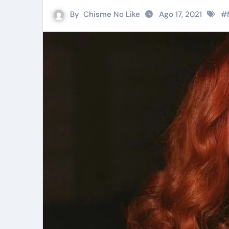
By
Chisme No Like
Ago 17, 2021
#