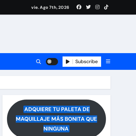
i Medina y revela lo que muchos querían saber
vie. Ago 7th, 2026
 reacciona a la noticia
Subscribe
ADQUIERE TU PALETA DE
MAQUILLAJE MÁS BONITA QUE
NINGUNA