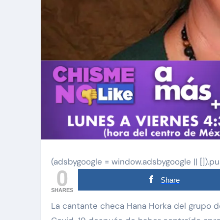
(adsbygoogle = window.adsbygoogle || []).pu
0
Share
SHARES
La cantante checa Hana Horka del grupo de folk checo Asonance, murió a los 57 años de