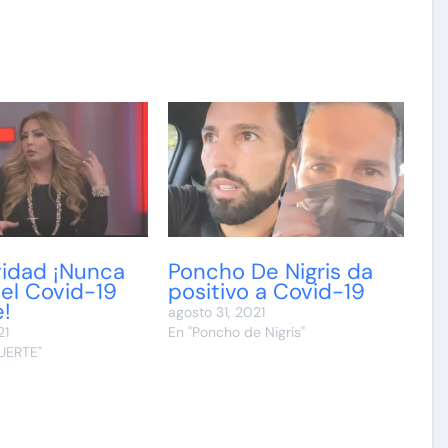
vidad ¡Nunca
Poncho De Nigris da
 el Covid-19
positivo a Covid-19
e!
agosto 31, 2021
21
En "Poncho de Nigris"
UERTE"