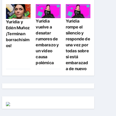
Yuridia
Yuridia
Yuridia y
vuelve a
rompe el
Edén Muñoz
desatar
silencio y
¡Terminan
rumores de
responde de
borrachísim
embarazo y
una vez por
os!
un video
todas sobre
causa
si está
polémica
embarazad
a de nuevo