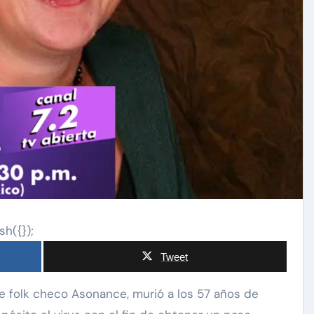
sh({});
Tweet