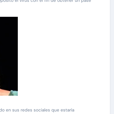
ósito el virus con el fin de obtener un pase
carolina Sandoval
Exclusivas
¡EXCLUSIVA! Revelamos la
verdad detrás del divorcio de
nte de
Carolina Sandoval y Nick
vos
Hernández
d
Nov 26, 2024
do en sus redes sociales que estaría