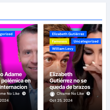
gorized
Elizabeth Gutiérrez
Famosos
Uncategorized
William Levy
do Adame
Elizabeth
 polémica en
Gutiérrez no se
 Internacional
queda de brazos
ombre por
cruzados y le
sme No Like
Chisme No Like
elicitando a
contesta a William
 2024
Oct 25, 2024
y Guevara
Levy tras las