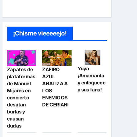
¡Chisme vieeeeejo!
Yuya
Zapatos de
ZAFIRO
¡Amamanta
plataformas
AZUL
y enloquece
de Manuel
ANALIZA A
a sus fans!
Mijares en
LOS
concierto
ENEMIGOS
desatan
DE CERIANI
burlas y
causan
dudas