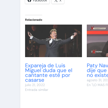
Facebook
X
Relacionado
Expareja de Luis
Paty Na
Miguel duda que el
dije que
cantante esté por
no exist
casarse
agosto 31, 20
julio 21, 2022
En "LO MAS F
Entrada similar