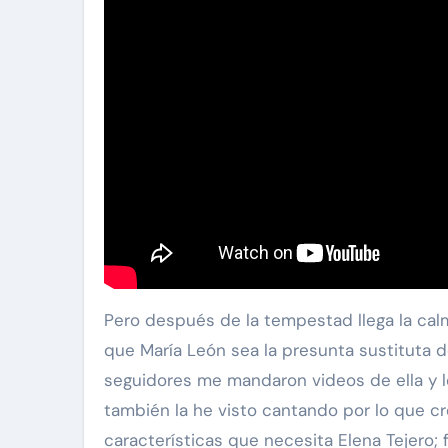
Pero después de la tempestad llega la calm
que María León sea la presunta sustituta de
seguidores me mandaron videos de ella y lo
también la he visto cantando por lo que c
características que necesita Elena Tejero; 