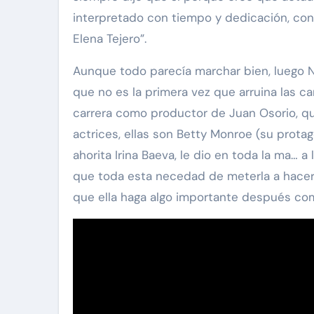
interpretado con tiempo y dedicación, con
Elena Tejero”.
Aunque todo parecía marchar bien, luego Ni
que no es la primera vez que arruina las ca
carrera como productor de Juan Osorio, q
actrices, ellas son Betty Monroe (su prota
ahorita Irina Baeva, le dio en toda la ma… a 
que toda esta necedad de meterla a hacer
que ella haga algo importante después com