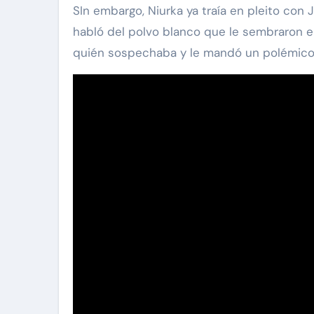
SIn embargo, Niurka ya traía en pleito con
habló del polvo blanco que le sembraron en
quién sospechaba y le mandó un polémico 
carolina Sandoval
Exclu
¡EXCLUSIVA! Revel
verdad detrás del di
Carolina Sandoval y
Hernández
Nov 26, 2024