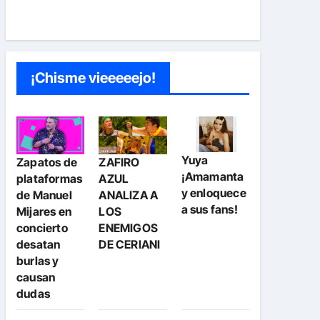
¡Chisme vieeeeejo!
Yuya
Zapatos de
ZAFIRO
¡Amamanta
plataformas
AZUL
y enloquece
de Manuel
ANALIZA A
a sus fans!
Mijares en
LOS
concierto
ENEMIGOS
desatan
DE CERIANI
burlas y
causan
dudas