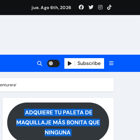
i Medina y revela lo que muchos querían saber
jue. Ago 6th, 2026
 reacciona a la noticia
Subscribe
enturera’
ADQUIERE TU PALETA DE
MAQUILLAJE MÁS BONITA QUE
NINGUNA