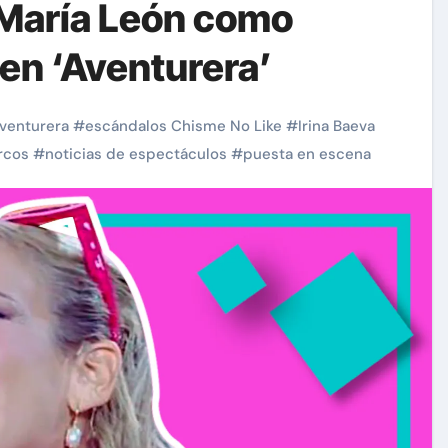
a María León como
 en ‘Aventurera’
venturera
#
escándalos Chisme No Like
#
Irina Baeva
rcos
#
noticias de espectáculos
#
puesta en escena