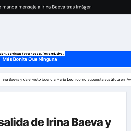
 manda mensaje a Irina Baeva tras imágenes junto a Giovann
o, confirman la muerte de su primer esposo y su actual marido
de tus artistas favoritos aquí en exclusiva.
Más Bonita Que Ninguna
 Irina Baeva y da el visto bueno a María León como supuesta sustituta en ‘Av
salida de Irina Baeva y