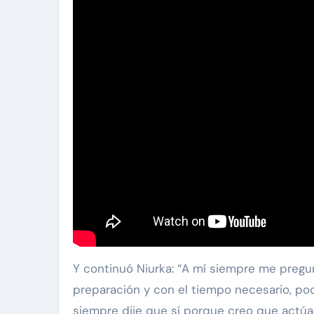
Y continuó Niurka: “A mí siempre me pregun
preparación y con el tiempo necesario, podr
siempre dije que sí porque creo que actúa 