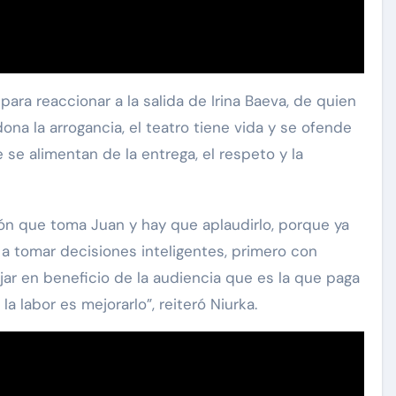
para reaccionar a la salida de Irina Baeva, de quien
ona la arrogancia, el teatro tiene vida y se ofende
 se alimentan de la entrega, el respeto y la
ón que toma Juan y hay que aplaudirlo, porque ya
a tomar decisiones inteligentes, primero con
ar en beneficio de la audiencia que es la que paga
la labor es mejorarlo”, reiteró Niurka.