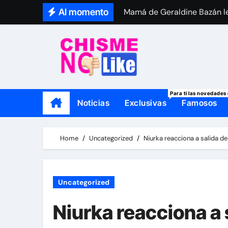
Skip
Al momento
Mamá de Geraldine Bazán le
to
Thalí García se viste de lut
content
Para ti las novedades 
Noticias
Exclusivas
Famosos
Home
Uncategorized
Niurka reacciona a salida de
Uncategorized
Niurka reacciona a 