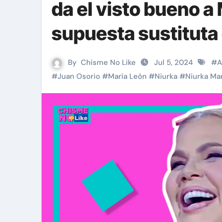
da el visto bueno 
supuesta sustituta
By
Chisme No Like
Jul 5, 2024
#
A
#
Juan Osorio
#
María León
#
Niurka
#
Niurka Ma