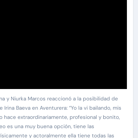
a y Niurka Marcos reaccionó a la posibilidad de
 Irina Baeva en Aventurera: “Yo la vi bailando, mis
 hace extraordinariamente, profesional y bonito,
reo es una muy buena opción, tiene las
físicamente y actoralmente ella tiene todas las