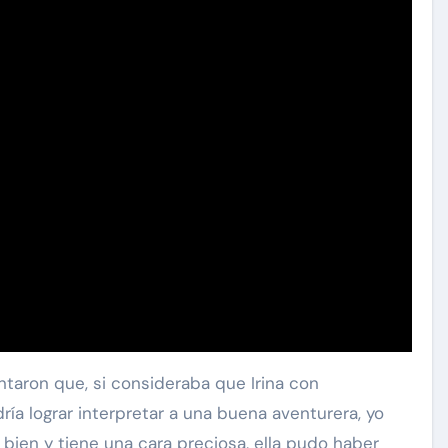
taron que, si consideraba que Irina con
ía lograr interpretar a una buena aventurera, yo
bien y tiene una cara preciosa, ella pudo haber