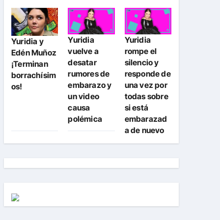
Yuridia
Yuridia
Yuridia y
vuelve a
rompe el
Edén Muñoz
desatar
silencio y
¡Terminan
rumores de
responde de
borrachísim
embarazo y
una vez por
os!
un video
todas sobre
causa
si está
polémica
embarazad
a de nuevo