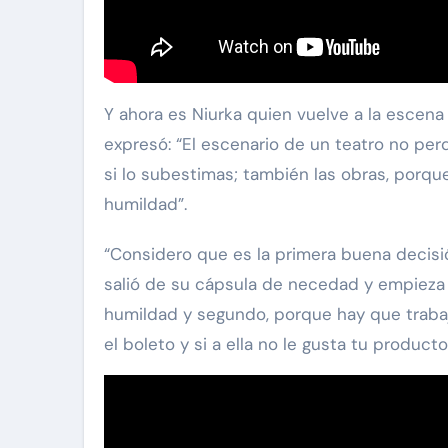
Y ahora es Niurka quien vuelve a la escena 
expresó: “El escenario de un teatro no perd
si lo subestimas; también las obras, porque
humildad”.
“Considero que es la primera buena decisi
salió de su cápsula de necedad y empieza 
humildad y segundo, porque hay que trabaj
el boleto y si a ella no le gusta tu producto 