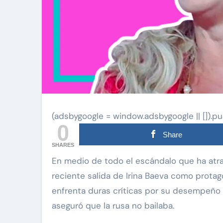
(adsbygoogle = window.adsbygoogle || []).pu
0
Share
SHARES
En medio de todo el escándalo que ha atravesado la obra ‘Aventurera’, estalló la bomba con la
reciente salida de Irina Baeva como protago
enfrenta duras críticas por su desempeño 
aseguró que la rusa no bailaba.