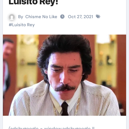
Luisito Rey!
By
Chisme No Like
Oct 27, 2021
#
Luisito Rey
(adsbygoogle = window.adsbygoogle ||