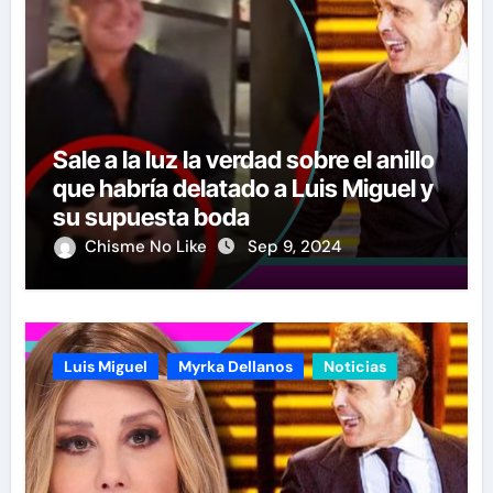
Sale a la luz la verdad sobre el anillo
que habría delatado a Luis Miguel y
su supuesta boda
Chisme No Like
Sep 9, 2024
Luis Miguel
Myrka Dellanos
Noticias