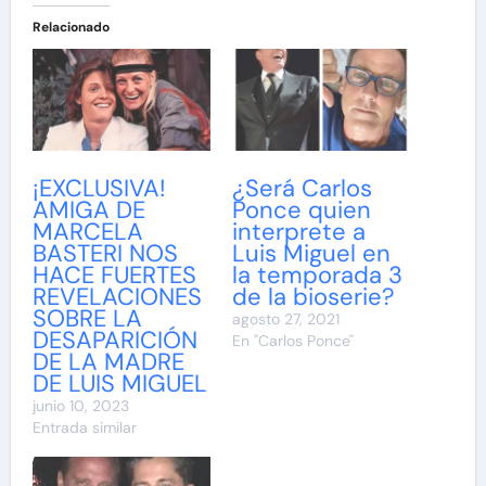
Relacionado
¡EXCLUSIVA!
¿Será Carlos
AMIGA DE
Ponce quien
MARCELA
interprete a
BASTERI NOS
Luis Miguel en
HACE FUERTES
la temporada 3
REVELACIONES
de la bioserie?
SOBRE LA
agosto 27, 2021
DESAPARICIÓN
En "Carlos Ponce"
DE LA MADRE
DE LUIS MIGUEL
junio 10, 2023
Entrada similar