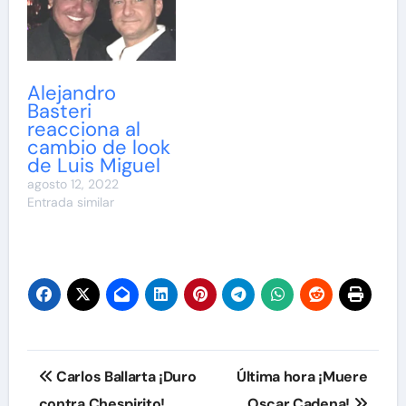
Alejandro
Basteri
reacciona al
cambio de look
de Luis Miguel
agosto 12, 2022
Entrada similar
Navegación
Carlos Ballarta ¡Duro
Última hora ¡Muere
de
contra Chespirito!
Oscar Cadena!