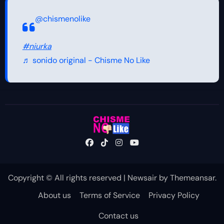
@chismenolike
#niurka
♬ sonido original - Chisme No Like
Copyright © All rights reserved
|
Newsair
by
Themeansar
.
About us
Terms of Service
Privacy Policy
Contact us