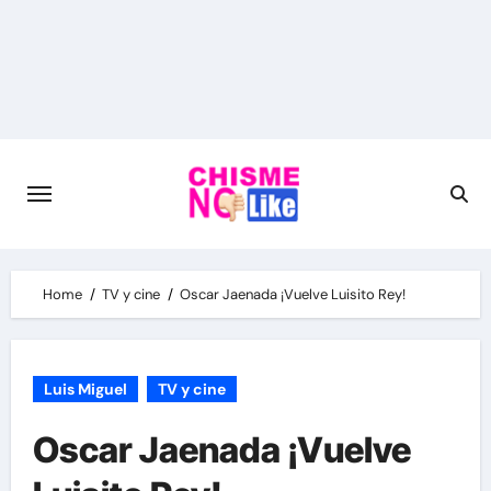
Skip
to
content
Home
TV y cine
Oscar Jaenada ¡Vuelve Luisito Rey!
Luis Miguel
TV y cine
Oscar Jaenada ¡Vuelve