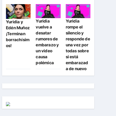
Yuridia
Yuridia
Yuridia y
vuelve a
rompe el
Edén Muñoz
desatar
silencio y
¡Terminan
rumores de
responde de
borrachísim
embarazo y
una vez por
os!
un video
todas sobre
causa
si está
polémica
embarazad
a de nuevo