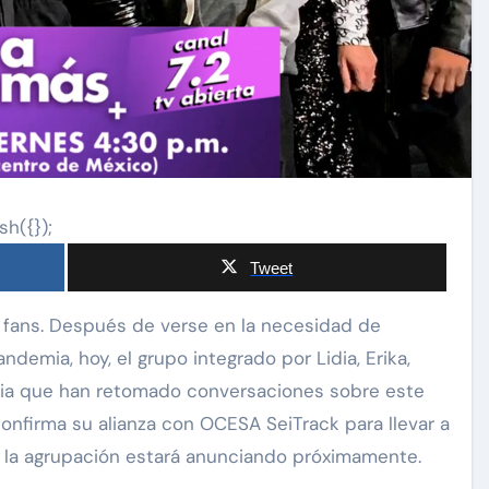
sh({});
Tweet
demia, hoy, el grupo integrado por Lidia, Erika,
uncia que han retomado conversaciones sobre este
 confirma su alianza con OCESA SeiTrack para llevar a
e la agrupación estará anunciando próximamente.