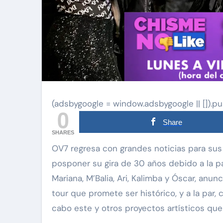
(adsbygoogle = window.adsbygoogle || []).pu
0
Share
SHARES
OV7 regresa con grandes noticias para sus fans. Después de verse en la necesidad de
posponer su gira de 30 años debido a la pan
Mariana, M’Balia, Ari, Kalimba y Óscar, an
tour que promete ser histórico, y a la par,
cabo este y otros proyectos artísticos qu