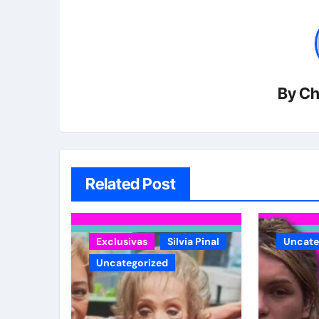
By
Ch
Related Post
Exclusivas
Silvia Pinal
Uncate
Uncategorized