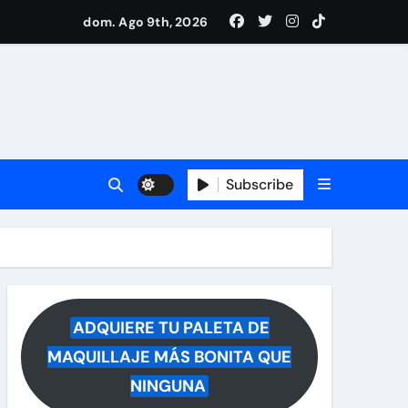
dom. Ago 9th, 2026
ece tras rumores
i Medina y revela lo que muchos querían saber
 reacciona a la noticia
Subscribe
ADQUIERE TU PALETA DE
MAQUILLAJE MÁS BONITA QUE
NINGUNA