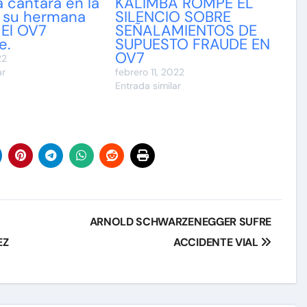
 cantará en la
KALIMBA ROMPE EL
 su hermana
SILENCIO SOBRE
 El OV7
SEÑALAMIENTOS DE
e.
SUPUESTO FRAUDE EN
OV7
22
ar
febrero 11, 2022
Entrada similar
ARNOLD SCHWARZENEGGER SUFRE
EZ
ACCIDENTE VIAL