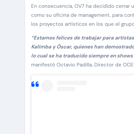
En consecuencia, OV7 ha decidido cerrar 
como su oficina de management, para conf
los proyectos artísticos en los que el grup
“Estamos felices de trabajar para artistas d
Kalimba y Óscar, quienes han demostrado
lo cual se ha traducido siempre en shows 
manifestó Octavio Padilla, Director de OCE
via Pinal
Exclusivas
Silvia Pinal
án visita a
Luis Enrique Guzmán 
n el hospital:
sincera sobre situació
to la vida que
Silvia Pinal y declara:
ir”
en proceso de partir”
Nov 28, 2024