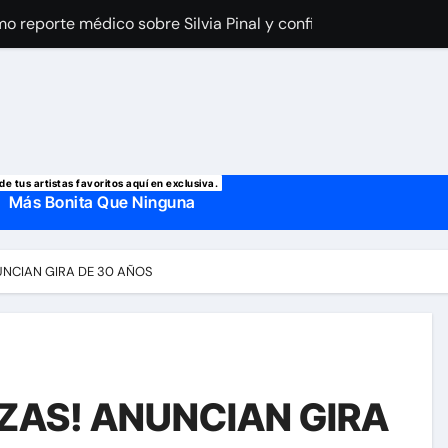
a Laury Saavedra por Yailin La Más Viral? El cantante reapar
 manda mensaje a Irina Baeva tras imágenes junto a Giovann
o, confirman la muerte de su primer esposo y su actual marido
de tus artistas favoritos aquí en exclusiva.
Más Bonita Que Ninguna
UNCIAN GIRA DE 30 AÑOS
EZAS! ANUNCIAN GIRA