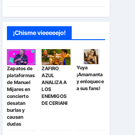
¡Chisme vieeeeejo!
Yuya
Zapatos de
ZAFIRO
¡Amamanta
plataformas
AZUL
y enloquece
de Manuel
ANALIZA A
a sus fans!
Mijares en
LOS
concierto
ENEMIGOS
desatan
DE CERIANI
burlas y
causan
dudas