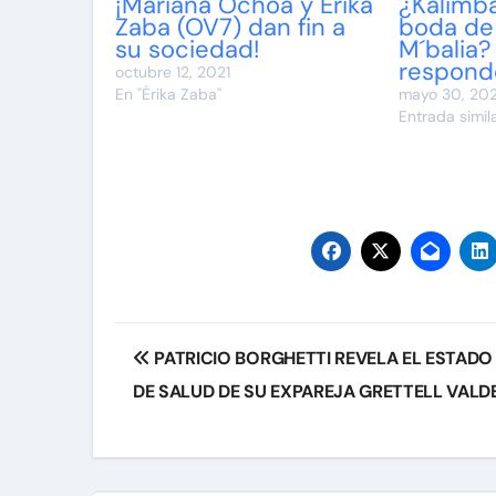
¡Mariana Ochoa y Érika
¿Kalimba
Zaba (OV7) dan fin a
boda de
su sociedad!
M´balia?
respond
octubre 12, 2021
En "Érika Zaba"
mayo 30, 20
Entrada simil
Navegación
PATRICIO BORGHETTI REVELA EL ESTADO
de
DE SALUD DE SU EXPAREJA GRETTELL VALD
entradas