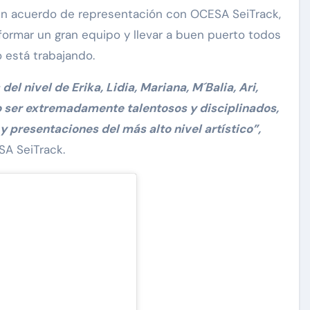
un acuerdo de representación con OCESA SeiTrack,
ormar un gran equipo y llevar a buen puerto todos
o está trabajando.
el nivel de Erika, Lidia, Mariana, M´Balia, Ari,
 ser extremadamente talentosos y disciplinados,
y presentaciones del más alto nivel artístico”,
SA SeiTrack.
Exclusivas
Silvia Pinal
Uncategorized
se
n de
Entre lágrimas, asistente de
 “Está
Silvia Pinal revela nuevos
detalles sobre su salud
Nov 27, 2024