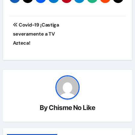
Navegación
Covid-19 ¡Castiga
de
severamente a TV
Azteca!
entradas
By
Chisme No Like