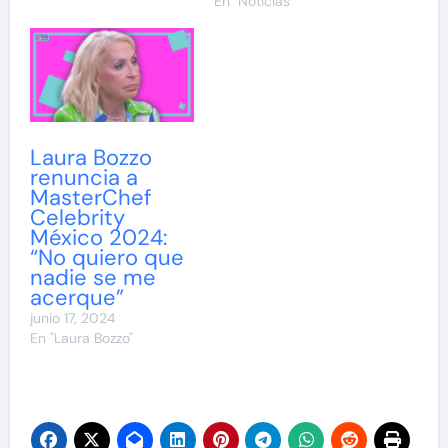
En "Noticias"
Laura Bozzo
renuncia a
MasterChef
Celebrity
México 2024:
“No quiero que
nadie se me
acerque”
junio 17, 2024
En "Laura Bozzo"