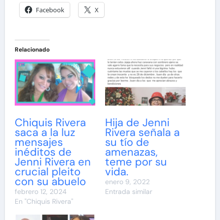
Facebook
X
Relacionado
Chiquis Rivera
Hija de Jenni
saca a la luz
Rivera señala a
mensajes
su tío de
inéditos de
amenazas,
Jenni Rivera en
teme por su
crucial pleito
vida.
con su abuelo
enero 9, 2022
febrero 12, 2024
Entrada similar
En "Chiquis Rivera"