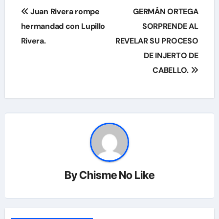
Navegación
Juan Rivera rompe
GERMÁN ORTEGA
de
hermandad con Lupillo
SORPRENDE AL
Rivera.
REVELAR SU PROCESO
entradas
DE INJERTO DE
CABELLO.
By
Chisme No Like