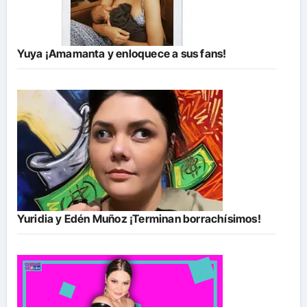
Yuya ¡Amamanta y enloquece a sus fans!
Yuridia y Edén Muñoz ¡Terminan borrachísimos!