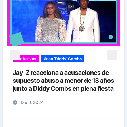
Exclusivas
Silvia Pinal
Enrique Guzmán visita a Silvia Pinal
s
en el hospital: “Le gusta tanto la
a
vida que no se quiere ir”
Nov 28, 2024