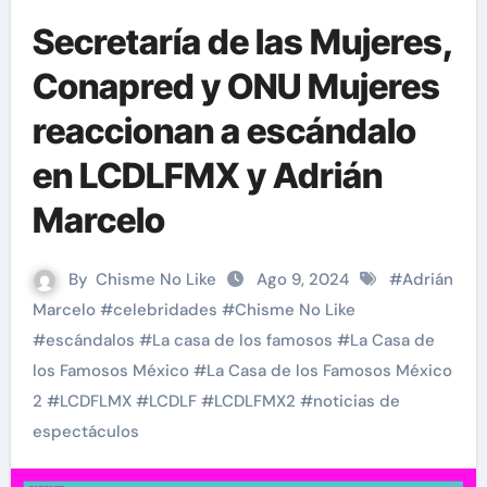
Secretaría de las Mujeres,
Conapred y ONU Mujeres
reaccionan a escándalo
en LCDLFMX y Adrián
Marcelo
By
Chisme No Like
Ago 9, 2024
#
Adrián
Marcelo
#
celebridades
#
Chisme No Like
#
escándalos
#
La casa de los famosos
#
La Casa de
los Famosos México
#
La Casa de los Famosos México
2
#
LCDFLMX
#
LCDLF
#
LCDLFMX2
#
noticias de
espectáculos