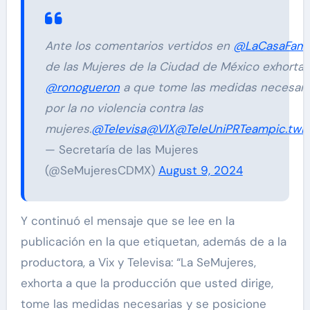
Ante los comentarios vertidos en
@LaCasaFam
de las Mujeres de la Ciudad de México exhorta 
@ronogueron
a que tome las medidas necesaria
por la no violencia contra las
mujeres.
@Televisa
@VIX
@TeleUniPRTeam
pic.twi
— Secretaría de las Mujeres
(@SeMujeresCDMX)
August 9, 2024
Y continuó el mensaje que se lee en la
publicación en la que etiquetan, además de a la
productora, a Vix y Televisa: “La SeMujeres,
exhorta a que la producción que usted dirige,
tome las medidas necesarias y se posicione