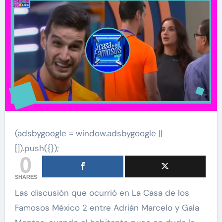
(adsbygoogle = window.adsbygoogle ||
[]).push({});
0
SHARES
Las discusión que ocurrió en La Casa de los
Famosos México 2 entre Adrián Marcelo y Gala