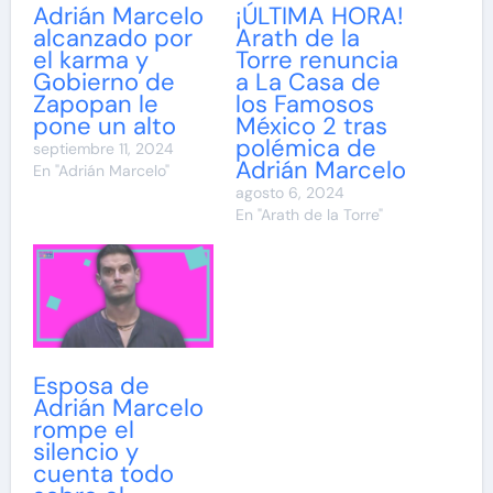
Adrián Marcelo
¡ÚLTIMA HORA!
alcanzado por
Arath de la
el karma y
Torre renuncia
Gobierno de
a La Casa de
Zapopan le
los Famosos
pone un alto
México 2 tras
polémica de
septiembre 11, 2024
Adrián Marcelo
En "Adrián Marcelo"
agosto 6, 2024
En "Arath de la Torre"
Esposa de
Adrián Marcelo
rompe el
silencio y
cuenta todo