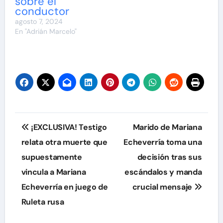
sobre el
conductor
agosto 7, 2024
En "Adrián Marcelo"
Navegación
¡EXCLUSIVA! Testigo
Marido de Mariana
de
relata otra muerte que
Echeverría toma una
supuestamente
decisión tras sus
entradas
vincula a Mariana
escándalos y manda
Echeverría en juego de
crucial mensaje
Ruleta rusa