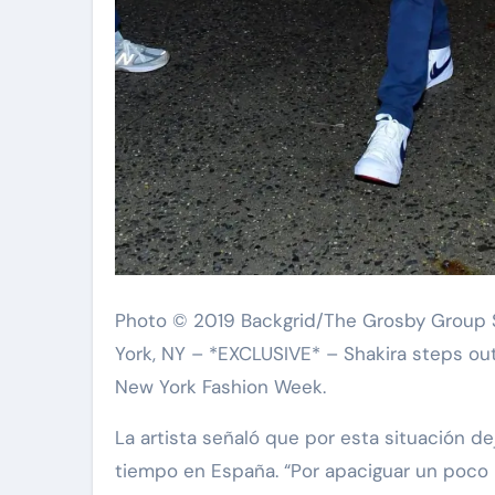
Photo © 2019 Backgrid/The Grosby Group 
York, NY – *EXCLUSIVE* – Shakira steps out
New York Fashion Week.
La artista señaló que por esta situación d
tiempo en España. “Por apaciguar un poco 