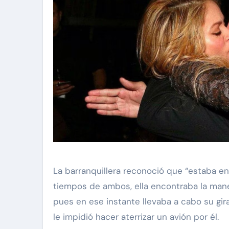
La barranquillera reconoció que “estaba enc
tiempos de ambos, ella encontraba la mane
pues en ese instante llevaba a cabo su gira 
le impidió hacer aterrizar un avión por él.