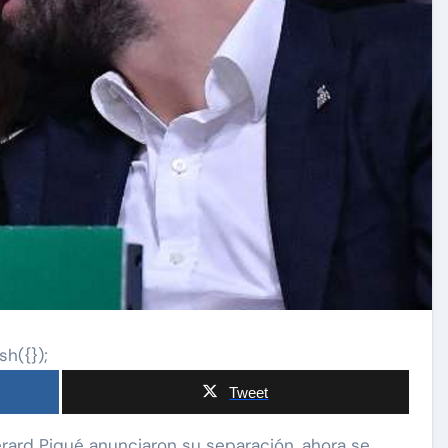
sh({});
Tweet