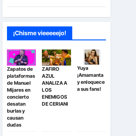
¡Chisme vieeeeejo!
Yuya
Zapatos de
ZAFIRO
¡Amamanta
plataformas
AZUL
y enloquece
de Manuel
ANALIZA A
a sus fans!
Mijares en
LOS
concierto
ENEMIGOS
desatan
DE CERIANI
burlas y
causan
dudas