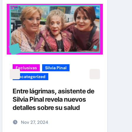
carolina Sandoval
Exclusivas
¡EXCLUSIVA! Revelamos la
verdad detrás del divorcio de
tente de
Carolina Sandoval y Nick
nuevos
Hernández
lud
Nov 26, 2024