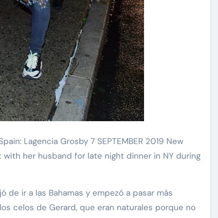
Spain: Lagencia Grosby 7 SEPTEMBER 2019 New
 with her husband for late night dinner in NY during
ejó de ir a las Bahamas y empezó a pasar más
los celos de Gerard, que eran naturales porque no