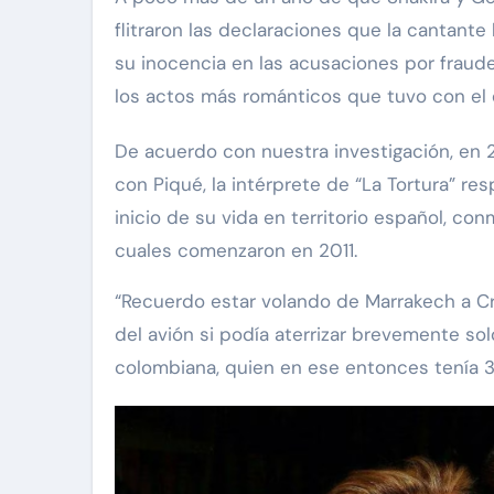
flitraron las declaraciones que la cantant
su inocencia en las acusaciones por fraude
los actos más románticos que tuvo con el ex
De acuerdo con nuestra investigación, en 
con Piqué, la intérprete de “La Tortura” r
inicio de su vida en territorio español, co
cuales comenzaron en 2011.
Exclusivas
Silvia Pinal
Exclusivas
“Recuerdo estar volando de Marrakech a Cr
nrique Guzmán visita a
Luis Enri
del avión si podía aterrizar brevemente sol
ilvia Pinal en el hospital:
sincera so
colombiana, quien en ese entonces tenía 3
Le gusta tanto la vida que
Silvia Pina
o se quiere ir”
en proceso
Nov 28, 2024
Nov 28, 20