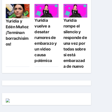
Yuridia
Yuridia
Yuridia y
vuelve a
rompe el
Edén Muñoz
desatar
silencio y
¡Terminan
rumores de
responde de
borrachísim
embarazo y
una vez por
os!
un video
todas sobre
causa
si está
polémica
embarazad
a de nuevo