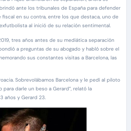
e brindó ante los tribunales de España para defender
 fiscal en su contra, entre los que destaca, uno de
futbolista al inició de su relación sentimental.
2019, tres años antes de su mediática separación
espondió a preguntas de su abogado y habló sobre el
nmemorando sus constantes visitas a Barcelona, las
Silvia Pinal
Exclusivas
Silvia Pinal
Uncategorized
oacia. Sobrevolábamos Barcelona y le pedí al piloto
que Guzmán se
o para darle un beso a Gerard”, relató la
bre situación de
Entre lágrimas, asis
3 años y Gerard 23.
l y declara: “Está
Silvia Pinal revela 
 de partir”
detalles sobre su sa
24
Nov 27, 2024