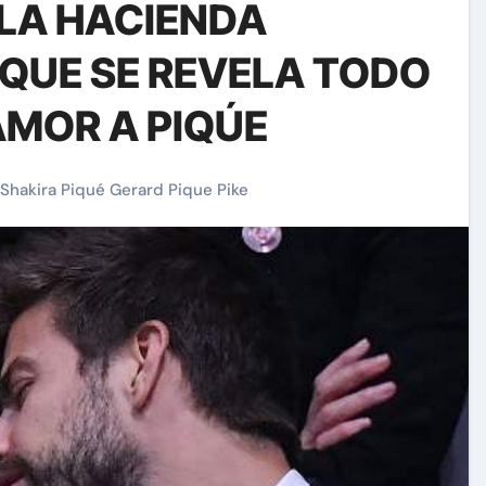
 LA HACIENDA
 QUE SE REVELA TODO
AMOR A PIQÚE
Shakira Piqué Gerard Pique Pike