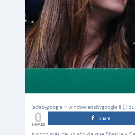
(adsbygoogle = window.adsbygoogle || []).pu
0
Share
SHARES
A poco más de un año de que Shakira y Gerard Piqué anunciaron su separación, ahora se