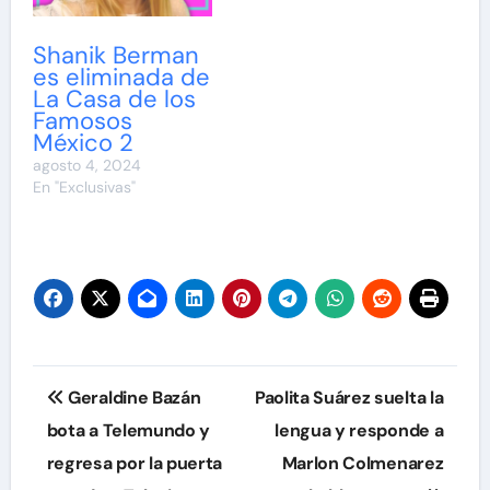
Shanik Berman
es eliminada de
La Casa de los
Famosos
México 2
agosto 4, 2024
En "Exclusivas"
Navegación
Geraldine Bazán
Paolita Suárez suelta la
de
bota a Telemundo y
lengua y responde a
regresa por la puerta
Marlon Colmenarez
entradas