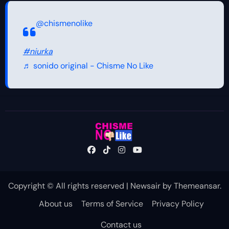
@chismenolike
#niurka
♬ sonido original - Chisme No Like
Copyright © All rights reserved
|
Newsair
by
Themeansar
.
About us
Terms of Service
Privacy Policy
Contact us