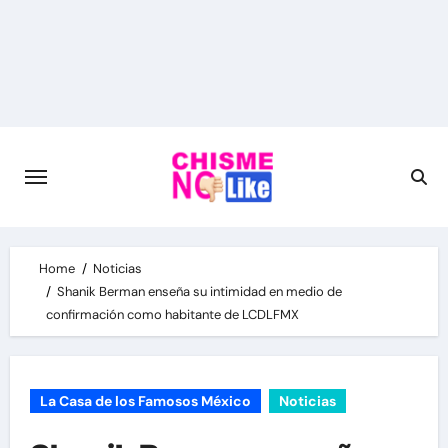
Skip
to
content
Home
Noticias
Shanik Berman enseña su intimidad en medio de
confirmación como habitante de LCDLFMX
La Casa de los Famosos México
Noticias