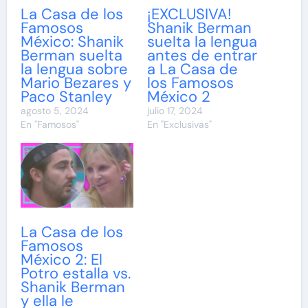
La Casa de los
¡EXCLUSIVA!
Famosos
Shanik Berman
México: Shanik
suelta la lengua
Berman suelta
antes de entrar
la lengua sobre
a La Casa de
Mario Bezares y
los Famosos
Paco Stanley
México 2
agosto 5, 2024
julio 17, 2024
En "Famosos"
En "Exclusivas"
La Casa de los
Famosos
México 2: El
Potro estalla vs.
Shanik Berman
y ella le