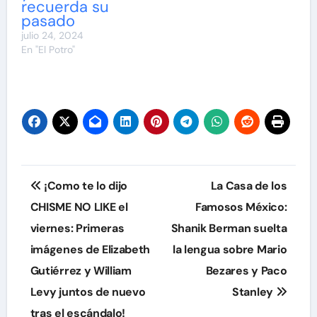
recuerda su
pasado
julio 24, 2024
En "El Potro"
Navegación
¡Como te lo dijo
La Casa de los
de
CHISME NO LIKE el
Famosos México:
viernes: Primeras
Shanik Berman suelta
entradas
imágenes de Elizabeth
la lengua sobre Mario
Gutiérrez y William
Bezares y Paco
Levy juntos de nuevo
Stanley
tras el escándalo!