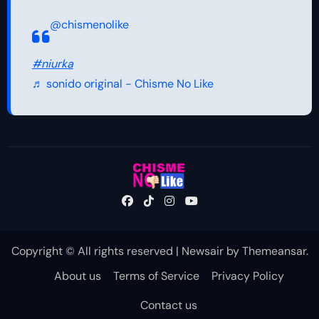
@chismenolike
#niurka
♬ sonido original - Chisme No Like
Copyright © All rights reserved
|
Newsair
by
Themeansar
.
About us
Terms of Service
Privacy Policy
Contact us