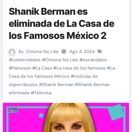
Shanik Berman es
eliminada de La Casa de
los Famosos México 2
By
Chisme No Like
Ago 4, 2024
#
celebridades
#
Chisme No Like
#
escándalos
#
Famosos
#
La Casa
#
La casa de los famosos
#
La
Casa de los Famosos México
#
noticias de
espectáculos
#
Shanik Berman
#
Shanik Berman
eliminada
#
Televisa