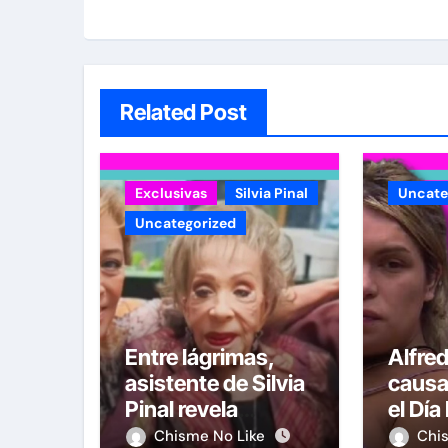
Related Post
Exclusivas
Silvia Pinal
Uncate
Uncategorized
Entre lágrimas,
Alfre
asistente de Silvia
causa
Pinal revela
el Día
nuevos detalles
del H
Chisme No Like
Chi