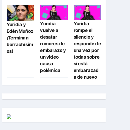
Yuridia
Yuridia
Yuridia y
vuelve a
rompe el
Edén Muñoz
desatar
silencio y
¡Terminan
rumores de
responde de
borrachísim
embarazo y
una vez por
os!
un video
todas sobre
causa
si está
polémica
embarazad
a de nuevo