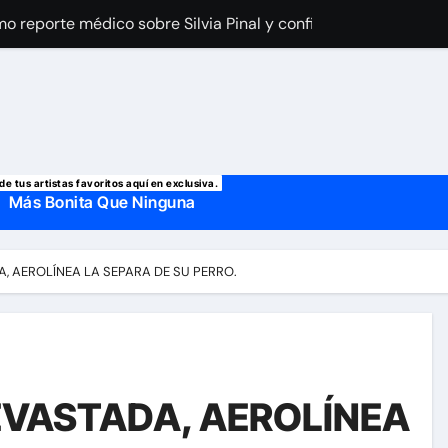
imo reporte médico sobre Silvia Pinal y confirma el día que sal
a Laury Saavedra por Yailin La Más Viral? El cantante reapar
 manda mensaje a Irina Baeva tras imágenes junto a Giovann
o, confirman la muerte de su primer esposo y su actual marido
de tus artistas favoritos aquí en exclusiva.
Más Bonita Que Ninguna
 AEROLÍNEA LA SEPARA DE SU PERRO.
VASTADA, AEROLÍNEA