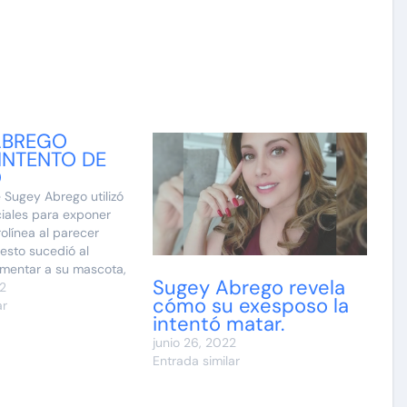
ABREGO
INTENTO DE
O
ciales para exponer
olínea al parecer
 esto sucedió al
umentar a su mascota,
Sugey Abrego revela
sa prefirió darle el
22
cómo su exesposo la
a personas
ar
intentó matar.
 lugar de ella. La
ue fue un acto de
junio 26, 2022
n ya que afirmó que
Entrada similar