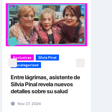
Exclusivas
Silvia Pinal
carol
Uncategorized
¡EXC
verd
Entre lágrimas, asistente de
Caro
Silvia Pinal revela nuevos
Her
detalles sobre su salud
No
Nov 27, 2024