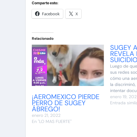
Comparte esto:
Facebook
X
Relacionado
SUGEY 
REVELA 
SUICIDI
Luego de que Sugey Abrego utilizó
sus redes so
cómo una aer
la discriminó,
intentar doc
¡AEROMEXICO PIERDE
pues la empre
enero 19, 20
PERRO DE SUGEY
espacio a un
Entrada simil
ÁBREGO!
canadiense en
actriz dijo q
enero 21, 2022
discriminació
En "LO MAS FUERTE"
ella llegó…