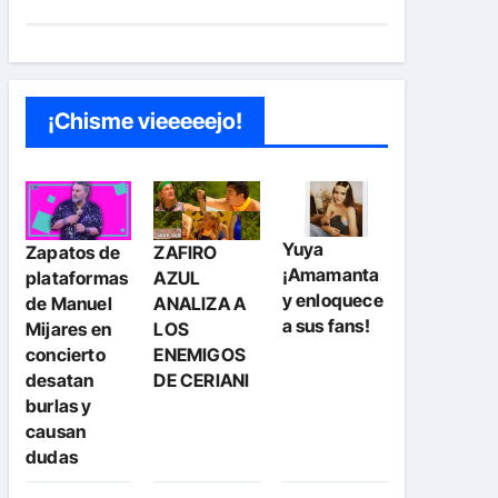
¡Chisme vieeeeejo!
Yuya
Zapatos de
ZAFIRO
¡Amamanta
plataformas
AZUL
y enloquece
de Manuel
ANALIZA A
a sus fans!
Mijares en
LOS
concierto
ENEMIGOS
desatan
DE CERIANI
burlas y
causan
dudas