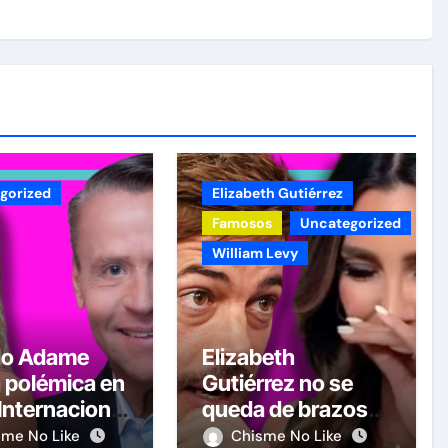
gorized
Elizabeth Gutiérrez
Famosos
Uncategorized
William Levy
do Adame
Elizabeth
 polémica en
Gutiérrez no se
 Internacional
queda de brazos
ombre por
cruzados y le
sme No Like
Chisme No Like