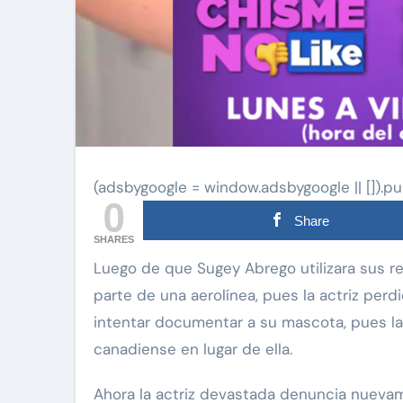
(adsbygoogle = window.adsbygoogle || []).pu
0
Share
SHARES
Luego de que Sugey Abrego utilizara sus redes sociales para denunciar discriminación por
parte de una aerolínea, pues la actriz perd
intentar documentar a su mascota, pues la
canadiense en lugar de ella.
Ahora la actriz devastada denuncia nuevam