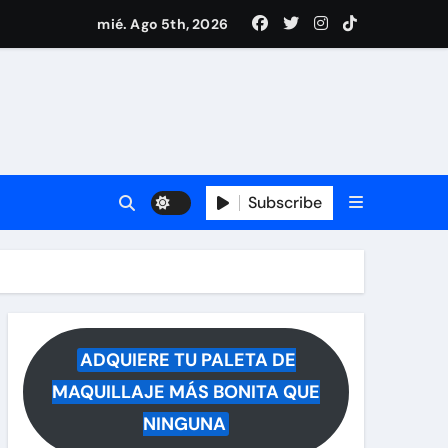
drá del hospital
mié. Ago 5th, 2026
ece tras rumores
i Medina y revela lo que muchos querían saber
 reacciona a la noticia
Subscribe
ADQUIERE TU PALETA DE
MAQUILLAJE MÁS BONITA QUE
NINGUNA