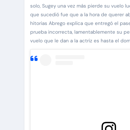
solo, Sugey una vez más pierde su vuelo lu
que sucedió fue que a la hora de querer a
hitorias Abrego explica que entregó el pase
prueba incorrecta, lamentablemente su perro
vuelo que le dan a la actriz es hasta el dom
an 'Diddy' Combs
Exclusivas
Silvia Pinal
ona a
Enrique Guzmán visita
 de supuesto
Silvia Pinal en el hospi
r de 13 años
“Le gusta tanto la vid
y Combs en
no se quiere ir”
Nov 28, 2024