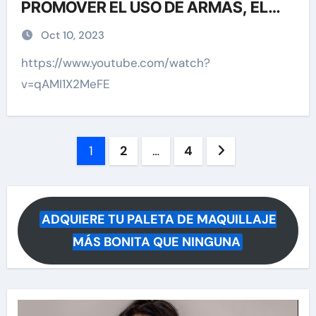
PROMOVER EL USO DE ARMAS, EL
ODIO Y LA VIOLENCIA
Oct 10, 2023
https://www.youtube.com/watch?
v=qAMI1X2MeFE
Paginación
1
2
…
4
de
entradas
ADQUIERE TU PALETA DE MAQUILLAJE
MÁS BONITA QUE NINGUNA