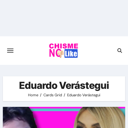
Skip
to
content
Eduardo Verástegui
Home
Cards Grid
Eduardo Verástegui