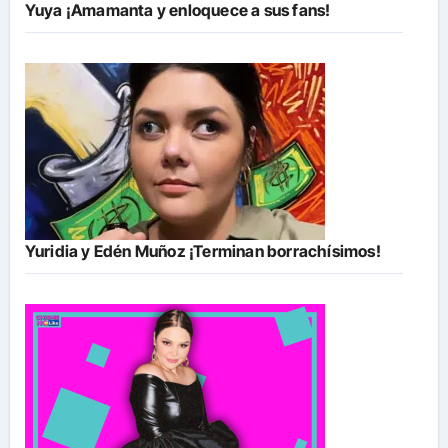
Yuya ¡Amamanta y enloquece a sus fans!
Yuridia y Edén Muñoz ¡Terminan borrachísimos!