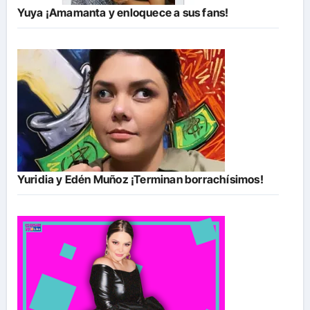
Yuya ¡Amamanta y enloquece a sus fans!
Yuridia y Edén Muñoz ¡Terminan borrachísimos!