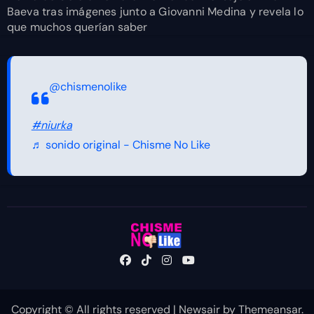
Baeva tras imágenes junto a Giovanni Medina y revela lo
que muchos querían saber
@chismenolike
#niurka
♬ sonido original - Chisme No Like
Copyright © All rights reserved
|
Newsair
by
Themeansar
.