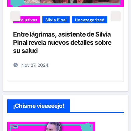
carolina Sandoval
Exclusivas
ia
¡EXCLUSIVA! Revelamos la verdad
bre
detrás del divorcio de Carolina
Sandoval y Nick Hernández
Nov 26, 2024
¡Chisme vieeeeejo!