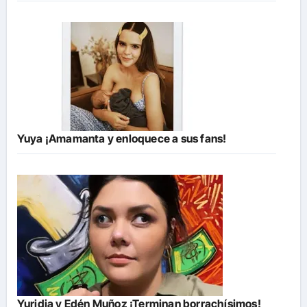
Yuya ¡Amamanta y enloquece a sus fans!
Yuridia y Edén Muñoz ¡Terminan borrachísimos!