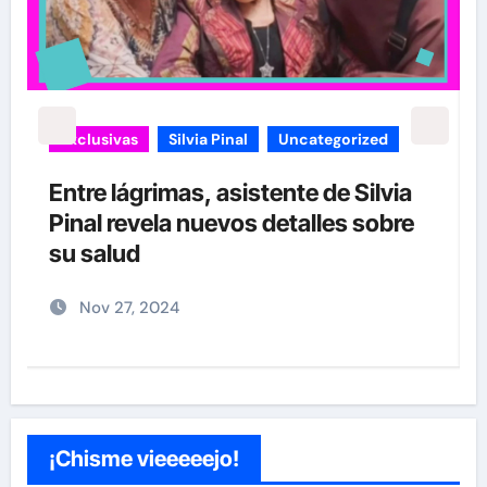
carolina Sandoval
Exclusivas
¡EXCLUSIVA! Revelamos la verdad
detrás del divorcio de Carolina
Sandoval y Nick Hernández
Nov 26, 2024
¡Chisme vieeeeejo!