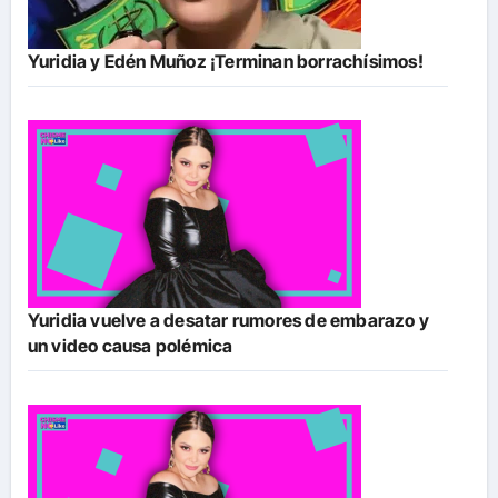
Yuridia y Edén Muñoz ¡Terminan borrachísimos!
Yuridia vuelve a desatar rumores de embarazo y
un video causa polémica