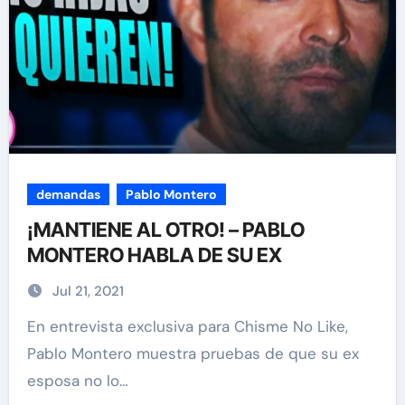
demandas
Pablo Montero
¡MANTIENE AL OTRO! – PABLO
MONTERO HABLA DE SU EX
Jul 21, 2021
En entrevista exclusiva para Chisme No Like,
Pablo Montero muestra pruebas de que su ex
esposa no lo…