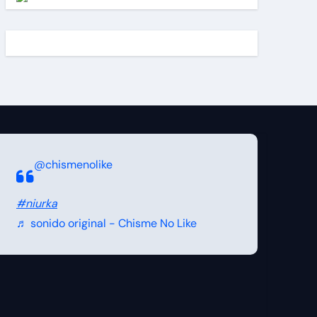
@chismenolike
#niurka
♬ sonido original - Chisme No Like