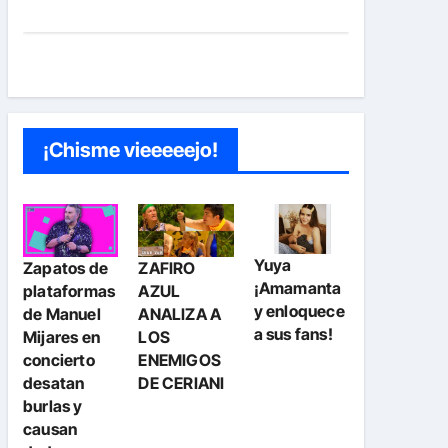
¡Chisme vieeeeejo!
Yuya
Zapatos de
ZAFIRO
¡Amamanta
plataformas
AZUL
y enloquece
de Manuel
ANALIZA A
a sus fans!
Mijares en
LOS
concierto
ENEMIGOS
desatan
DE CERIANI
burlas y
causan