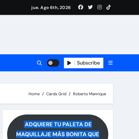
ece tras rumores
jue. Ago 6th, 2026
i Medina y revela lo que muchos querían saber
 reacciona a la noticia
Subscribe
Home
Cards Grid
Roberto Manrique
ADQUIERE TU PALETA DE
MAQUILLAJE MÁS BONITA QUE