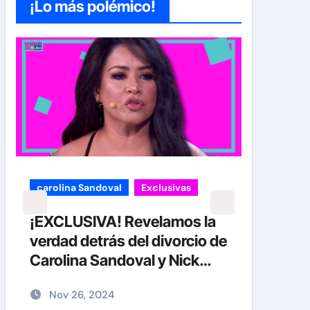
¡Lo más polémico!
carolina Sandoval
Exclusivas
Exclu
¡EXCLUSIVA! Revelamos la
Jay-
verdad detrás del divorcio de
acus
Carolina Sandoval y Nick
abus
Hernández
junt
Nov 26, 2024
Di
plena