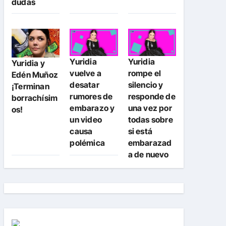
dudas
Yuridia
Yuridia
Yuridia y
vuelve a
rompe el
Edén Muñoz
desatar
silencio y
¡Terminan
rumores de
responde de
borrachísim
embarazo y
una vez por
os!
un video
todas sobre
causa
si está
polémica
embarazad
a de nuevo