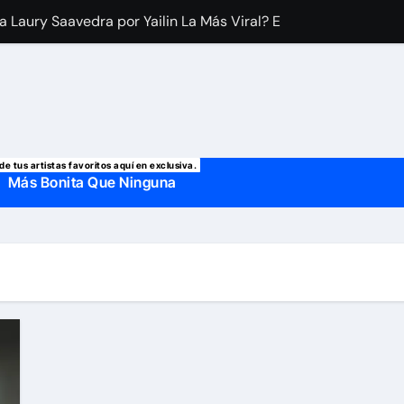
a Laury Saavedra por Yailin La Más Viral? El cantante reapar
 manda mensaje a Irina Baeva tras imágenes junto a Giovann
o, confirman la muerte de su primer esposo y su actual marido
de tus artistas favoritos aquí en exclusiva.
Más Bonita Que Ninguna