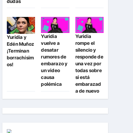
dudas
Yuridia
Yuridia
Yuridia y
vuelve a
rompe el
Edén Muñoz
desatar
silencio y
¡Terminan
rumores de
responde de
borrachísim
embarazo y
una vez por
os!
un video
todas sobre
causa
si está
polémica
embarazad
a de nuevo