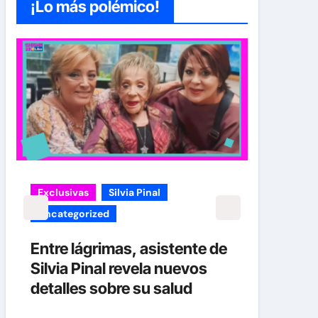
¡Lo más polémico!
carolina Sandoval
Exclusivas
¡EXCLUSIVA! Revelamos la
verdad detrás del divorcio de
 de
Carolina Sandoval y Nick
Hernández
Nov 26, 2024