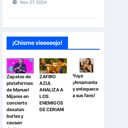
¡Chisme vieeeeejo!
Yuya
Zapatos de
ZAFIRO
¡Amamanta
plataformas
AZUL
y enloquece
de Manuel
ANALIZA A
a sus fans!
Mijares en
LOS
concierto
ENEMIGOS
desatan
DE CERIANI
burlas y
causan