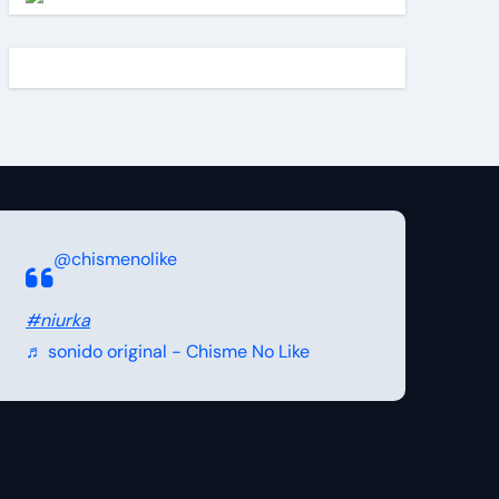
@chismenolike
#niurka
♬ sonido original - Chisme No Like