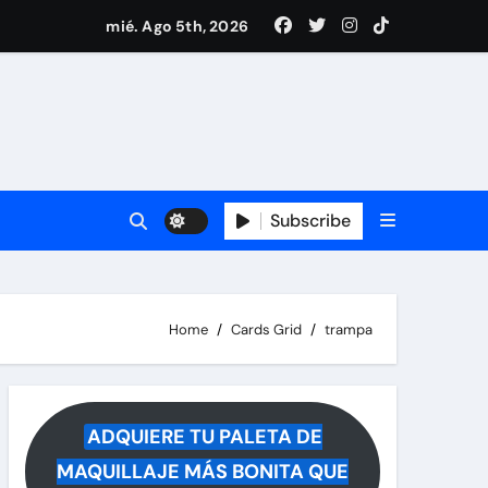
mié. Ago 5th, 2026
ece tras rumores
i Medina y revela lo que muchos querían saber
 reacciona a la noticia
Subscribe
Home
Cards Grid
trampa
ADQUIERE TU PALETA DE
MAQUILLAJE MÁS BONITA QUE