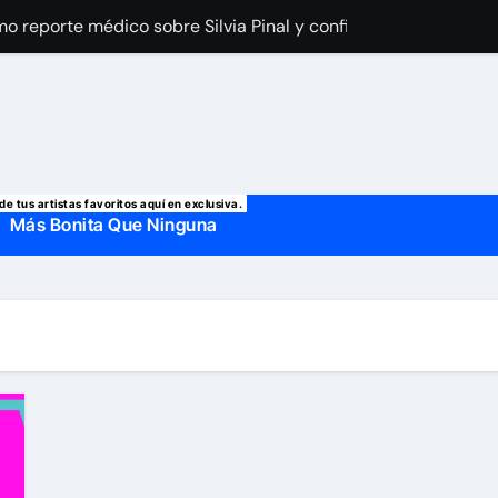
a Laury Saavedra por Yailin La Más Viral? El cantante reapar
 manda mensaje a Irina Baeva tras imágenes junto a Giovann
o, confirman la muerte de su primer esposo y su actual marido
de tus artistas favoritos aquí en exclusiva.
Más Bonita Que Ninguna