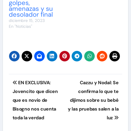
golpes,
amenazas y su
desolador final
diciembre 15, 2023
En "Noticias"
Navegación
EN EXCLUSIVA:
Cazzu y Nodal: Se
de
Jovencito que dicen
confirma lo que te
que es novio de
dijimos sobre su bebé
entradas
Bisogno nos cuenta
y las pruebas salen a la
toda la verdad
luz