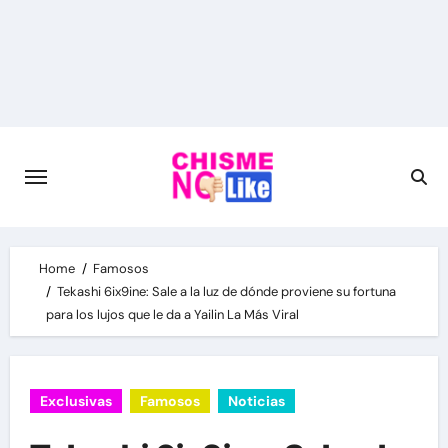
Skip
to
content
Home
Famosos
Tekashi 6ix9ine: Sale a la luz de dónde proviene su fortuna
para los lujos que le da a Yailin La Más Viral
Exclusivas
Famosos
Noticias