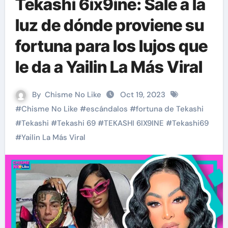
Tekashi 6ix9ine: Sale a la
luz de dónde proviene su
fortuna para los lujos que
le da a Yailin La Más Viral
By
Chisme No Like
Oct 19, 2023
#
Chisme No Like
#
escándalos
#
fortuna de Tekashi
#
Tekashi
#
Tekashi 69
#
TEKASHI 6IX9INE
#
Tekashi69
#
Yailin La Más Viral