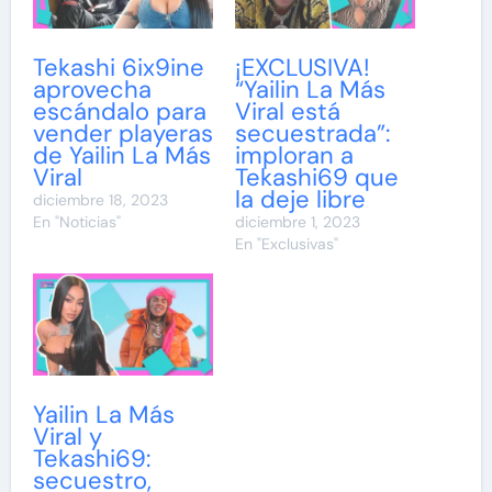
Tekashi 6ix9ine
¡EXCLUSIVA!
aprovecha
“Yailin La Más
escándalo para
Viral está
vender playeras
secuestrada”:
de Yailin La Más
imploran a
Viral
Tekashi69 que
la deje libre
diciembre 18, 2023
En "Noticias"
diciembre 1, 2023
En "Exclusivas"
Yailin La Más
Viral y
Tekashi69:
secuestro,