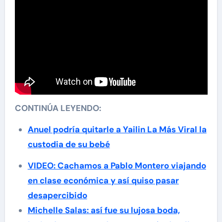
CONTINÚA LEYENDO:
Anuel podría quitarle a Yailin La Más Viral la
custodia de su bebé
VIDEO: Cachamos a Pablo Montero viajando
en clase económica y así quiso pasar
desapercibido
Michelle Salas: así fue su lujosa boda,