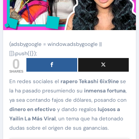
(adsbygoogle = window.adsbygoogle ||
[]).push({});
0
SHARES
En redes sociales el
rapero Tekashi 6ix9ine
se
la ha pasado presumiendo su
inmensa fortuna
,
ya sea contando fajos de dólares, posando con
dinero en efectivo
y dando regalos
lujosos a
Yailin La Más Viral
, un tema que ha detonado
dudas sobre el origen de sus ganancias.