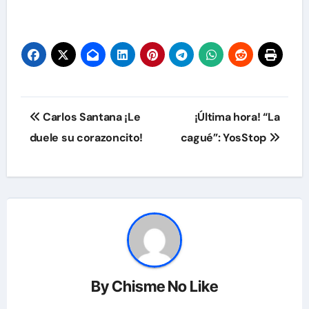
Navegación
Carlos Santana ¡Le
¡Última hora! “La
de
duele su corazoncito!
cagué”: YosStop
entradas
By
Chisme No Like