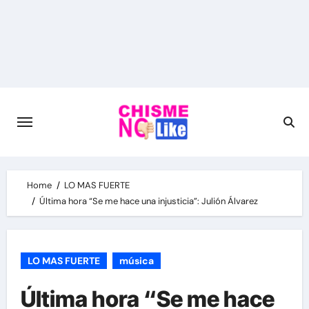
Skip
to
content
Home
LO MAS FUERTE
Última hora “Se me hace una injusticia”: Julión Álvarez
LO MAS FUERTE
música
Última hora “Se me hace