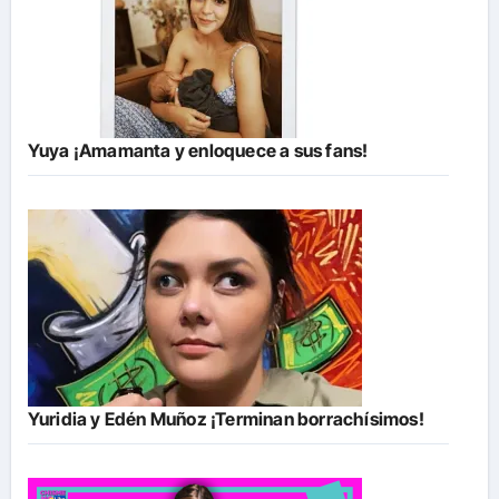
Yuya ¡Amamanta y enloquece a sus fans!
Yuridia y Edén Muñoz ¡Terminan borrachísimos!