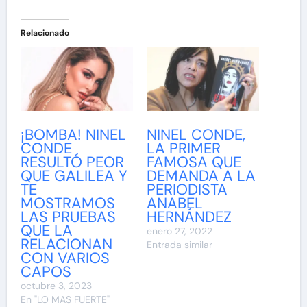
Relacionado
¡BOMBA! NINEL
NINEL CONDE,
CONDE
LA PRIMER
RESULTÓ PEOR
FAMOSA QUE
QUE GALILEA Y
DEMANDA A LA
TE
PERIODISTA
MOSTRAMOS
ANABEL
LAS PRUEBAS
HERNÁNDEZ
QUE LA
enero 27, 2022
RELACIONAN
Entrada similar
CON VARIOS
CAPOS
octubre 3, 2023
En "LO MAS FUERTE"