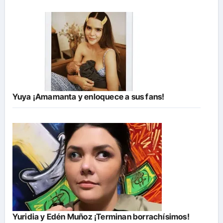
Yuya ¡Amamanta y enloquece a sus fans!
Yuridia y Edén Muñoz ¡Terminan borrachísimos!