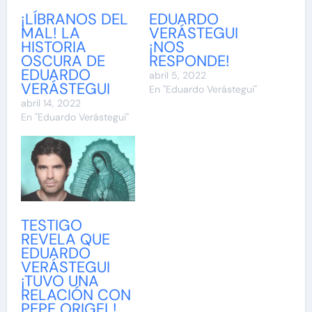
¡LÍBRANOS DEL
EDUARDO
MAL! LA
VERÁSTEGUI
HISTORIA
¡NOS
OSCURA DE
RESPONDE!
EDUARDO
abril 5, 2022
VERÁSTEGUI
En "Eduardo Verástegui"
abril 14, 2022
En "Eduardo Verástegui"
TESTIGO
REVELA QUE
EDUARDO
VERÁSTEGUI
¡TUVO UNA
RELACIÓN CON
PEPE ORIGEL!