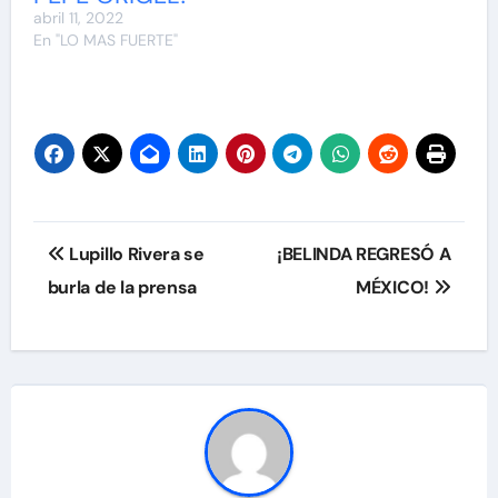
abril 11, 2022
En "LO MAS FUERTE"
Navegación
Lupillo Rivera se
¡BELINDA REGRESÓ A
de
burla de la prensa
MÉXICO!
entradas