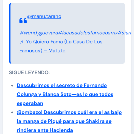
@manu.tarano
#wendyguevara
#lacasadelosfamososmx
#sianc
♬ Yo Quiero Fama (La Casa De Los
Famosos) – Matute
SIGUE LEYENDO:
Descubrimos el secreto de Fernando
Colunga y Blanca Soto—es lo que todos
esperaban
¡Bombazo! Descubrimos cuál era el as bajo
la manga de Piqué para que Shakira se
rindiera ante Hacienda