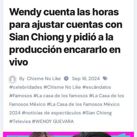
Wendy cuenta las horas
para ajustar cuentas con
Sian Chiong y pidió a la
producción encararlo en
vivo
By
Chisme No Like
Sep 16, 2024
#
celebridades
#
Chisme No Like
#
escándalos
#
Famosos
#
La casa de los famosos
#
La Casa de los
Famosos México
#
La Casa de los Famosos México
2024
#
noticias de espectáculos
#
Sian Chiong
#
Televisa
#
WENDY GUEVARA