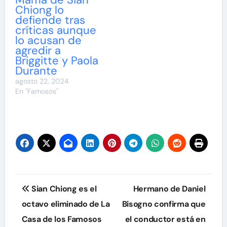
Chiong lo
defiende tras
críticas aunque
lo acusan de
agredir a
Briggitte y Paola
Durante
agosto 22, 2024
En "Famosos"
Navegación
Sian Chiong es el
Hermano de Daniel
de
octavo eliminado de La
Bisogno confirma que
Casa de los Famosos
el conductor está en
entradas