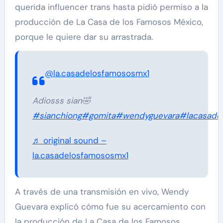
querida influencer trans hasta pidió permiso a la
producción de La Casa de los Famosos México,
porque le quiere dar su arrastrada.
@la.casadelosfamososmx1
Adiosss sian🤣
#sianchiong
#gomita
#wendyguevara
#lacasade
♬ original sound –
la.casadelosfamososmx1
A través de una transmisión en vivo, Wendy
Guevara explicó cómo fue su acercamiento con
la producción de La Casa de los Famosos