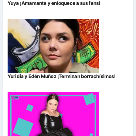
Yuya ¡Amamanta y enloquece a sus fans!
Yuridia y Edén Muñoz ¡Terminan borrachísimos!