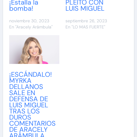
¡Estalla la
PLEITO CON
bomba!
LUIS MIGUEL
noviembre 30, 2023
septiembre 26, 2023
En "Aracely Arámbula"
En "LO MAS FUERTE"
¡ESCÁNDALO!
MYRKA
DELLANOS
SALE EN
DEFENSA DE
LUIS MIGUEL
TRAS LOS
DUROS
COMENTARIOS
DE ARACELY
ARÁMBULA