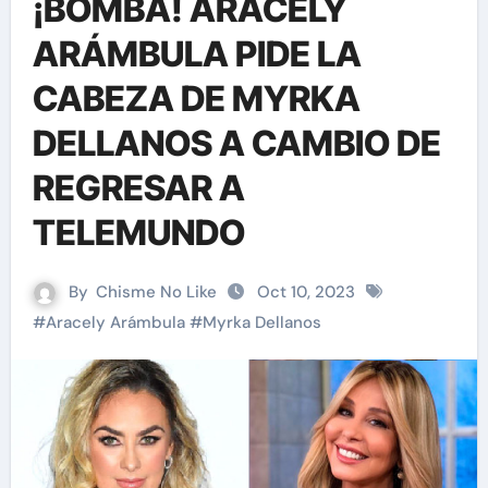
¡BOMBA! ARACELY
ARÁMBULA PIDE LA
CABEZA DE MYRKA
DELLANOS A CAMBIO DE
REGRESAR A
TELEMUNDO
By
Chisme No Like
Oct 10, 2023
#
Aracely Arámbula
#
Myrka Dellanos