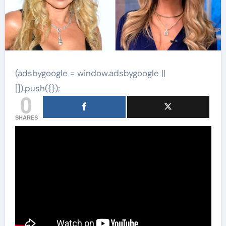
(adsbygoogle = window.adsbygoogle ||
[]).push({});
0
SHARES