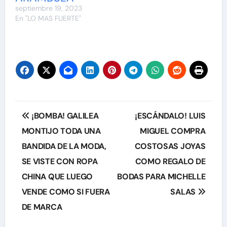
septiembre 19, 2023
En "LO MAS FUERTE"
Navegación
¡BOMBA! GALILEA
¡ESCÁNDALO! LUIS
de
MONTIJO TODA UNA
MIGUEL COMPRA
BANDIDA DE LA MODA,
COSTOSAS JOYAS
entradas
SE VISTE CON ROPA
COMO REGALO DE
CHINA QUE LUEGO
BODAS PARA MICHELLE
VENDE COMO SI FUERA
SALAS
DE MARCA