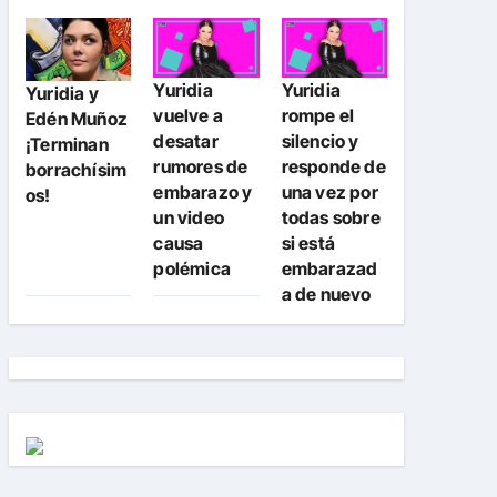
Yuridia
Yuridia
Yuridia y
vuelve a
rompe el
Edén Muñoz
desatar
silencio y
¡Terminan
rumores de
responde de
borrachísim
embarazo y
una vez por
os!
un video
todas sobre
causa
si está
polémica
embarazad
a de nuevo