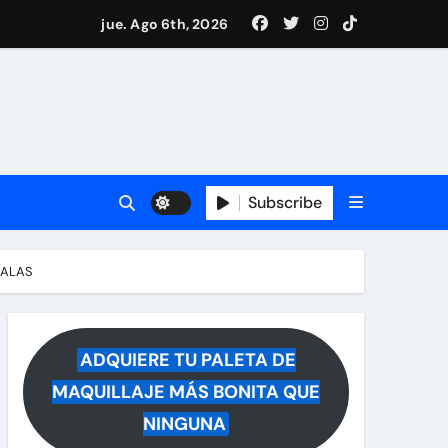
i Medina y revela lo que muchos querían saber
jue. Ago 6th, 2026
 reacciona a la noticia
Subscribe
SALAS
ADQUIERE TU PALETA DE
MAQUILLAJE MÁS BONITA QUE
NINGUNA