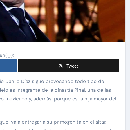
sh({});
Tweet
o es integrante de la dinastía Pinal, una de las
co mexicano y, además, porque es la hija mayor del
el va a entregar a su primogénita en el altar,