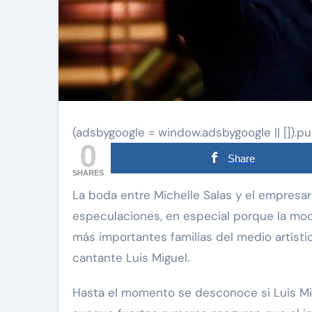
(adsbygoogle = window.adsbygoogle || []).pu
0
Share
SHARES
La boda entre Michelle Salas y el empresario Danilo Díaz sigue provocando todo tipo de
especulaciones, en especial porque la model
más importantes familias del medio artísti
cantante Luis Miguel.
Hasta el momento se desconoce si Luis Migu