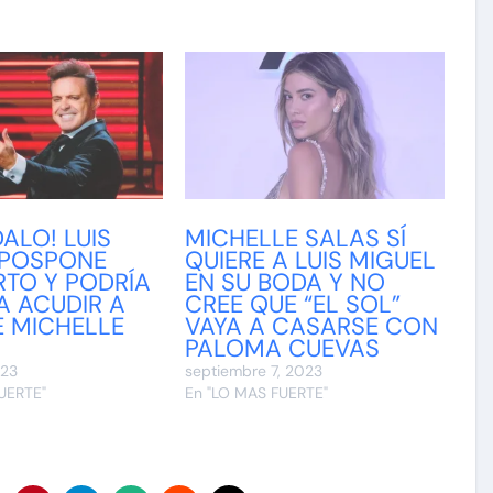
ALO! LUIS
MICHELLE SALAS SÍ
 POSPONE
QUIERE A LUIS MIGUEL
TO Y PODRÍA
EN SU BODA Y NO
A ACUDIR A
CREE QUE “EL SOL”
E MICHELLE
VAYA A CASARSE CON
PALOMA CUEVAS
023
septiembre 7, 2023
UERTE"
En "LO MAS FUERTE"