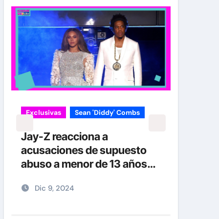
carolina Sandoval
Exclusivas
¡EXCLUSIVA! Revelamos la
verdad detrás del divorcio de
Carolina Sandoval y Nick
Hernández
Nov 26, 2024