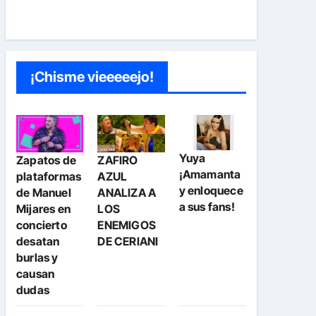
¡Chisme vieeeeejo!
Yuya
Zapatos de
ZAFIRO
¡Amamanta
plataformas
AZUL
y enloquece
de Manuel
ANALIZA A
a sus fans!
Mijares en
LOS
concierto
ENEMIGOS
desatan
DE CERIANI
burlas y
causan
dudas