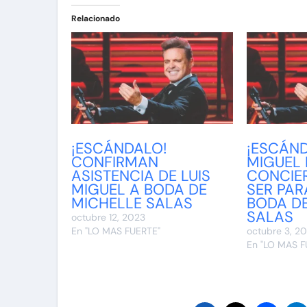
Relacionado
¡ESCÁNDALO!
¡ESCÁND
CONFIRMAN
MIGUEL
ASISTENCIA DE LUIS
CONCIER
MIGUEL A BODA DE
SER PAR
MICHELLE SALAS
BODA D
SALAS
octubre 12, 2023
En "LO MAS FUERTE"
octubre 3, 2
En "LO MAS F