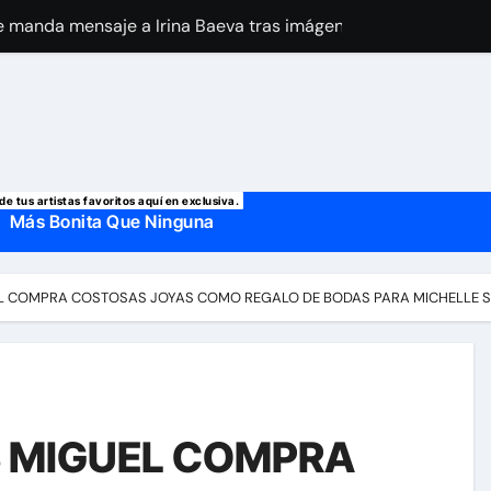
 manda mensaje a Irina Baeva tras imágenes junto a Giovann
o, confirman la muerte de su primer esposo y su actual marido
de tus artistas favoritos aquí en exclusiva.
Más Bonita Que Ninguna
EL COMPRA COSTOSAS JOYAS COMO REGALO DE BODAS PARA MICHELLE 
S MIGUEL COMPRA