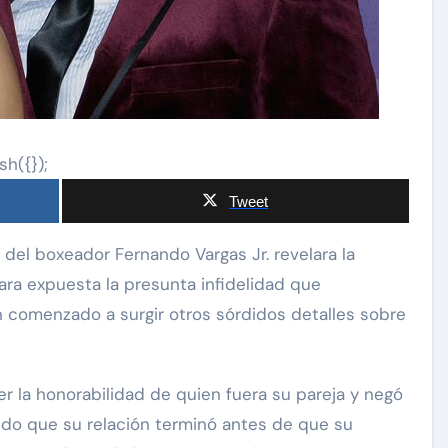
sh({});
Tweet
dara expuesta la presunta infidelidad que
n comenzado a surgir otros sórdidos detalles sobre
er la honorabilidad de quien fuera su pareja y negó
ando que su relación terminó antes de que su