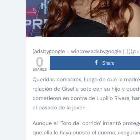
(adsbygoogle = window.adsbygoogle || []).pu
0
Share
SHARES
Queridas comadres, luego de que la madre del boxeador Fernando Vargas Jr. revelara la
relación de Giselle soto con su hijo y que
cometieron en contra de Lupillo Rivera, ha
el pasado de la joven.
Aunque el ‘Toro del corrido’ intentó proteg
que ella le haya puesto el cuerno, asegur