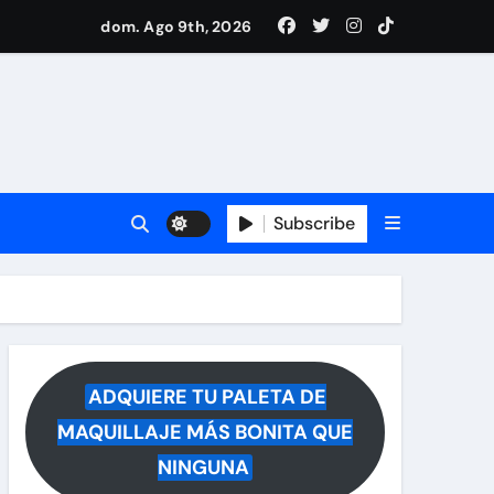
ece tras rumores
dom. Ago 9th, 2026
i Medina y revela lo que muchos querían saber
 reacciona a la noticia
Subscribe
ADQUIERE TU PALETA DE
MAQUILLAJE MÁS BONITA QUE
NINGUNA