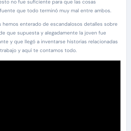
 esto no fue suficiente para que las cosas
fuente que todo terminó muy mal entre ambos.
os hemos enterado de escandalosos detalles sobre
 de que supuesta y alegadamente la joven fue
nte y que llegó a inventarse historias relacionadas
 trabajo y aquí te contamos todo.
Exclusivas
Silvia Pinal
Uncategorized
se
n de
Entre lágrimas, asistente de
 “Está
Silvia Pinal revela nuevos
detalles sobre su salud
Nov 27, 2024