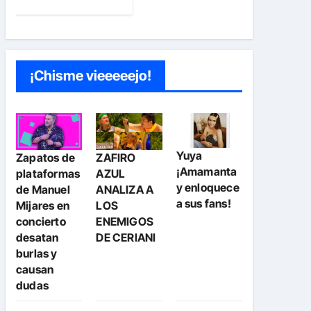
¡Chisme vieeeeejo!
Yuya
Zapatos de
ZAFIRO
¡Amamanta
plataformas
AZUL
y enloquece
de Manuel
ANALIZA A
a sus fans!
Mijares en
LOS
concierto
ENEMIGOS
desatan
DE CERIANI
burlas y
causan
dudas