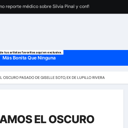
a Laury Saavedra por Yailin La Más Viral? El cantante reapar
 manda mensaje a Irina Baeva tras imágenes junto a Giovann
o, confirman la muerte de su primer esposo y su actual marido
de tus artistas favoritos aquí en exclusiva.
Más Bonita Que Ninguna
L OSCURO PASADO DE GISELLE SOTO, EX DE LUPILLO RIVERA
LAMOS EL OSCURO