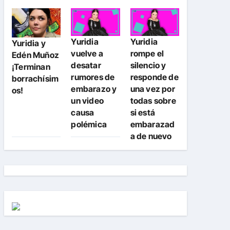
Yuridia
Yuridia
Yuridia y
vuelve a
rompe el
Edén Muñoz
desatar
silencio y
¡Terminan
rumores de
responde de
borrachísim
embarazo y
una vez por
os!
un video
todas sobre
causa
si está
polémica
embarazad
a de nuevo