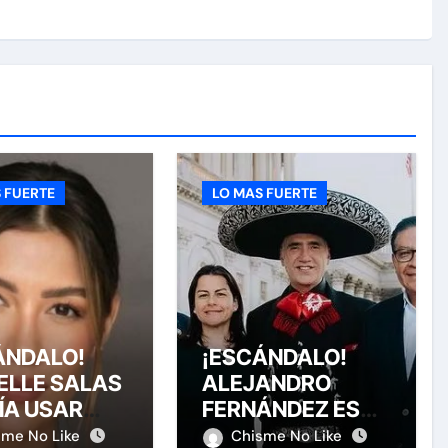
 FUERTE
LO MAS FUERTE
ÁNDALO!
¡ESCÁNDALO!
ELLE SALAS
ALEJANDRO
ÍA USAR
FERNÁNDEZ ES
A CUATRO
HOMENAJEADO
sme No Like
Chisme No Like