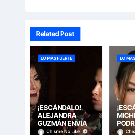
Related Post
LO MAS FUERTE
LO MAS
¡ESCÁNDALO!
¡ESC
ALEJANDRA
MICH
GUZMÁN ENVÍA
PODR
FELICITACIÓN A
HAST
Chisme No Like
Chi