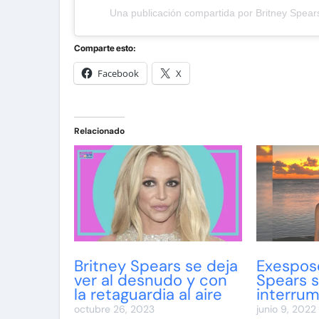
Una publicación compartida por Britney Spear
Comparte esto:
Facebook
X
Relacionado
Britney Spears se deja
Exespos
ver al desnudo y con
Spears s
la retaguardia al aire
interru
octubre 26, 2023
junio 9, 2022