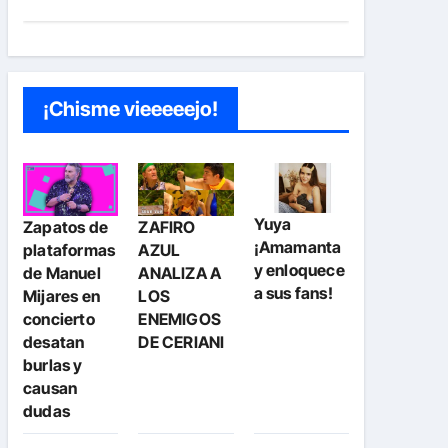
¡Chisme vieeeeejo!
Yuya
Zapatos de
ZAFIRO
¡Amamanta
plataformas
AZUL
y enloquece
de Manuel
ANALIZA A
a sus fans!
Mijares en
LOS
concierto
ENEMIGOS
desatan
DE CERIANI
burlas y
causan
dudas