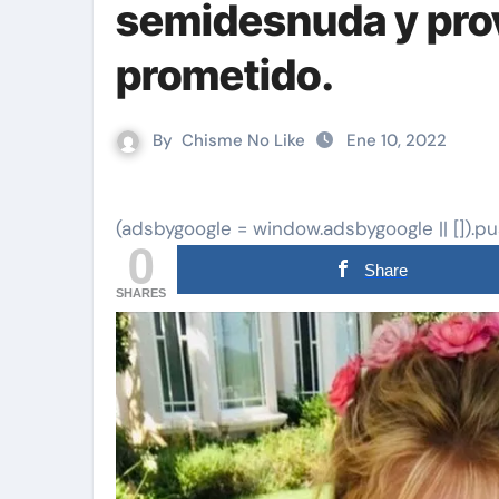
semidesnuda y prov
prometido.
By
Chisme No Like
Ene 10, 2022
(adsbygoogle = window.adsbygoogle || []).pu
0
Share
SHARES