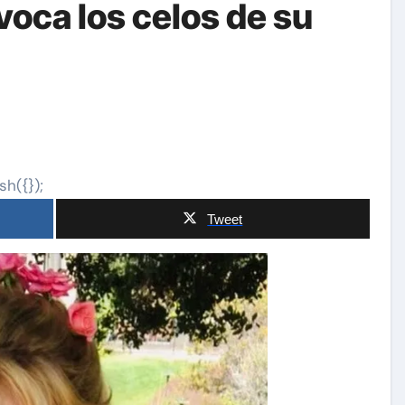
oca los celos de su
sh({});
Tweet