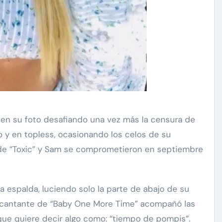
Exclusivas
Silvia Pinal
o y en topless, ocasionando los celos de su
 a
Luis Enrique Guzmán se
de “Toxic” y Sam se comprometieron en septiembre
tal:
sincera sobre situación de
a que
Silvia Pinal y declara: “Está
en proceso de partir”
a espalda, luciendo solo la parte de abajo de su
Nov 28, 2024
La cantante de “Baby One More Time” acompañó las
que quiere decir algo como: “tiempo de pompis”.