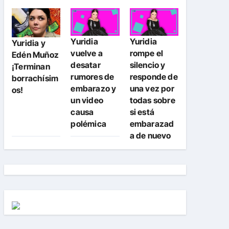
Yuridia
Yuridia
Yuridia y
vuelve a
rompe el
Edén Muñoz
desatar
silencio y
¡Terminan
rumores de
responde de
borrachísim
embarazo y
una vez por
os!
un video
todas sobre
causa
si está
polémica
embarazad
a de nuevo