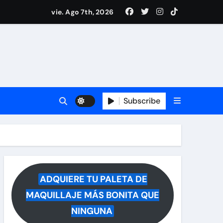
drá del hospital
vie. Ago 7th, 2026
ece tras rumores
i Medina y revela lo que muchos querían saber
 reacciona a la noticia
Subscribe
ADQUIERE TU PALETA DE
MAQUILLAJE MÁS BONITA QUE
NINGUNA