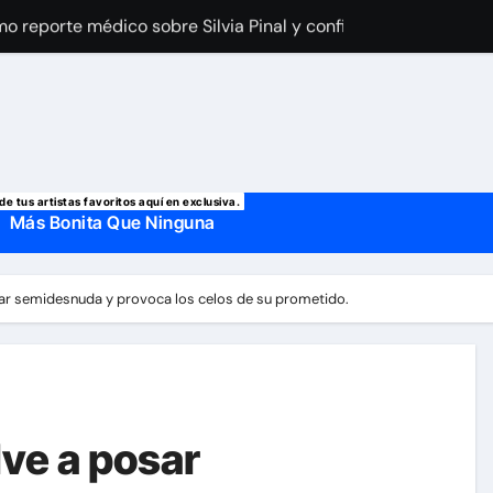
imo reporte médico sobre Silvia Pinal y confirma el día que sal
a Laury Saavedra por Yailin La Más Viral? El cantante reapar
 manda mensaje a Irina Baeva tras imágenes junto a Giovann
o, confirman la muerte de su primer esposo y su actual marido
de tus artistas favoritos aquí en exclusiva.
Más Bonita Que Ninguna
sar semidesnuda y provoca los celos de su prometido.
lve a posar