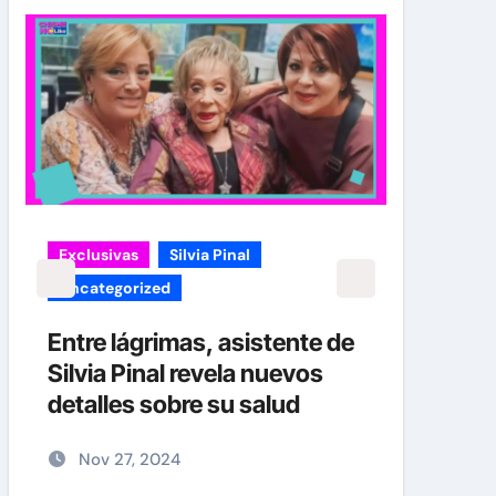
Exclusivas
Silvia Pinal
carol
Uncategorized
¡EXC
verd
Entre lágrimas, asistente de
Caro
Silvia Pinal revela nuevos
Her
detalles sobre su salud
No
Nov 27, 2024