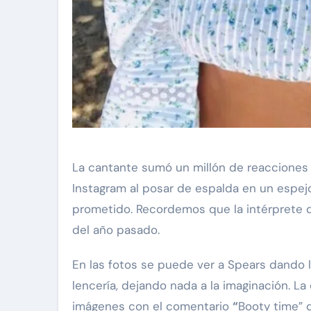
an 'Diddy' Combs
Exclusivas
Silvia Pinal
La cantante sumó un millón de reacciones en su foto desafiando una vez más la censura de
Instagram al posar de espalda en un espej
ona a
Enrique Guzmán visita
prometido. Recordemos que la intérprete 
 de supuesto
Silvia Pinal en el hospi
del año pasado.
r de 13 años
“Le gusta tanto la vid
y Combs en
no se quiere ir”
En las fotos se puede ver a Spears dando l
Nov 28, 2024
lencería, dejando nada a la imaginación. 
imágenes con el comentario
“
Booty time” 