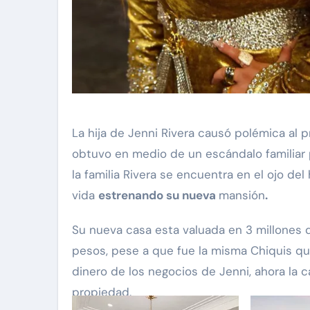
La hija de Jenni Rivera causó polémica al presumir su nueva mansión, pues su adquisición la
obtuvo en medio de un escándalo familiar 
via Pinal
Exclusivas
Silvia Pinal
la familia Rivera se encuentra en el ojo del
Uncategorized
e Guzmán se
vida
estrenando su nueva
mansión
.
e situación de
Entre lágrimas, asiste
Su nueva casa esta valuada en 3 millones d
y declara: “Está
Silvia Pinal revela nue
e partir”
pesos, pese a que fue la misma Chiquis qu
detalles sobre su salu
dinero de los negocios de Jenni, ahora la 
Nov 27, 2024
propiedad.