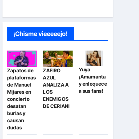
¡Chisme vieeeeejo!
Yuya
Zapatos de
ZAFIRO
¡Amamanta
plataformas
AZUL
y enloquece
de Manuel
ANALIZA A
a sus fans!
Mijares en
LOS
concierto
ENEMIGOS
desatan
DE CERIANI
burlas y
causan
dudas