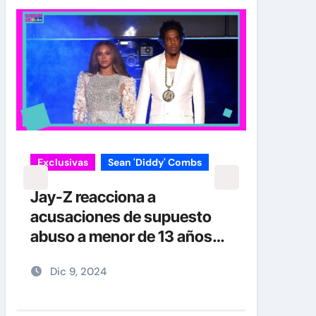
Exclusivas
Sean 'Diddy' Combs
Jay-Z reacciona a
acusaciones de supuesto
abuso a menor de 13 años
junto a Diddy Combs en
Dic 9, 2024
plena fiesta