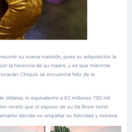
por la herencia de su madre, y es que mientras
carolina Sandoval
Exclusivas
 huracán, Chiquis se encuentra feliz de la
¡EXCLUSIVA! Revelamos la
verdad detrás del divorcio de
nte de
e dólares, lo equivalente a 62 millones 730 mil
Carolina Sandoval y Nick
vos
Hernández
ien reveló que el esposo de su tía Rosie tomó
d
Nov 26, 2024
cantante decide no empañar su felicidad y estrena