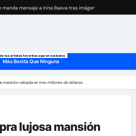
 manda mensaje a Irina Baeva tras imágenes junto a Giovann
o, confirman la muerte de su primer esposo y su actual marido
de tus artistas favoritos aquí en exclusiva.
Más Bonita Que Ninguna
a mansión valuada en tres millones de dólares.
pra lujosa mansión