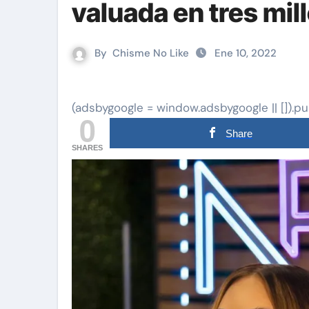
valuada en tres mil
By
Chisme No Like
Ene 10, 2022
(adsbygoogle = window.adsbygoogle || []).pu
0
Share
SHARES