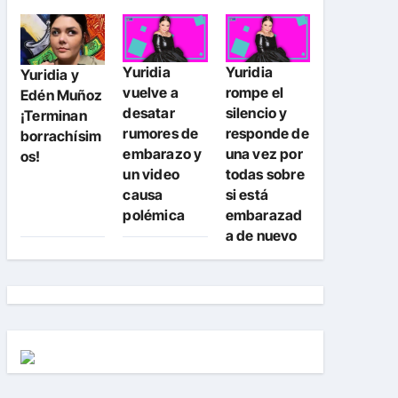
Yuridia
Yuridia
Yuridia y
vuelve a
rompe el
Edén Muñoz
desatar
silencio y
¡Terminan
rumores de
responde de
borrachísim
embarazo y
una vez por
os!
un video
todas sobre
causa
si está
polémica
embarazad
a de nuevo