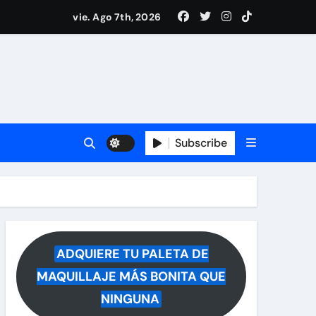
i Medina y revela lo que muchos querían saber
vie. Ago 7th, 2026
 reacciona a la noticia
Subscribe
ADQUIERE TU PALETA DE
MAQUILLAJE MÁS BONITA QUE
NINGUNA