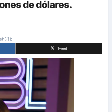
lones de dólares.
sh({});
Tweet