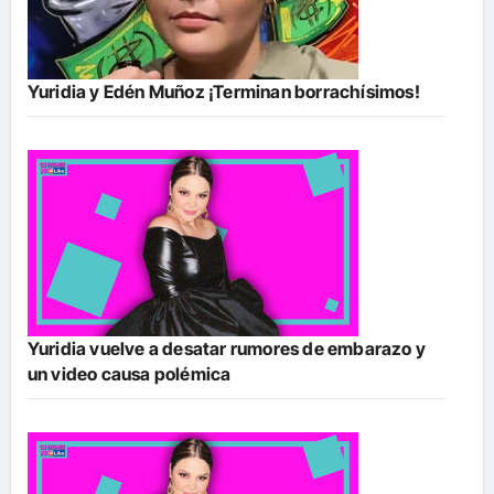
Yuridia y Edén Muñoz ¡Terminan borrachísimos!
Yuridia vuelve a desatar rumores de embarazo y
un video causa polémica