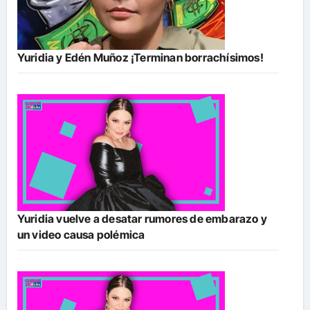
Yuridia y Edén Muñoz ¡Terminan borrachísimos!
Yuridia vuelve a desatar rumores de embarazo y
un video causa polémica