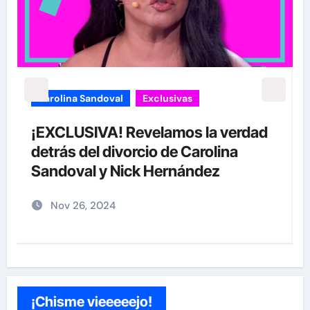
Exclusivas
Sean 'Diddy' Combs
ad
Jay-Z reacciona a acusaciones de
supuesto abuso a menor de 13 años
junto a Diddy Combs en plena fiesta
Dic 9, 2024
¡Chisme vieeeeejo!