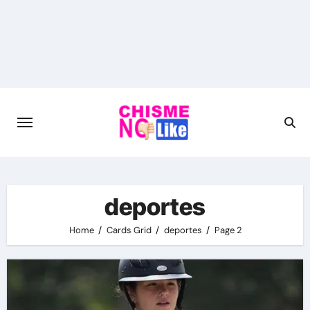
Skip
to
content
deportes
Home
Cards Grid
deportes
Page 2