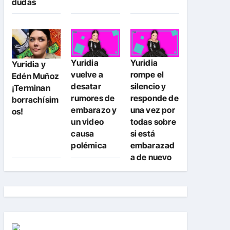
dudas
Yuridia
Yuridia
Yuridia y
vuelve a
rompe el
Edén Muñoz
desatar
silencio y
¡Terminan
rumores de
responde de
borrachísim
embarazo y
una vez por
os!
un video
todas sobre
causa
si está
polémica
embarazad
a de nuevo