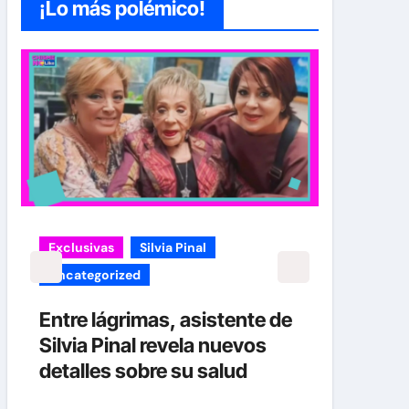
¡Lo más polémico!
Exclusivas
Silvia Pinal
carol
Uncategorized
¡EXC
verd
Entre lágrimas, asistente de
Caro
Silvia Pinal revela nuevos
Her
detalles sobre su salud
No