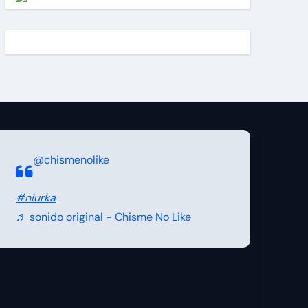
@chismenolike
#niurka
♬ sonido original - Chisme No Like