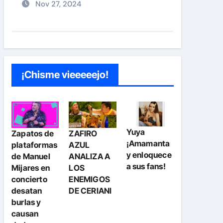
Nov 27, 2024
¡Chisme vieeeeejo!
Yuya
Zapatos de
ZAFIRO
¡Amamanta
plataformas
AZUL
y enloquece
de Manuel
ANALIZA A
a sus fans!
Mijares en
LOS
concierto
ENEMIGOS
desatan
DE CERIANI
burlas y
causan