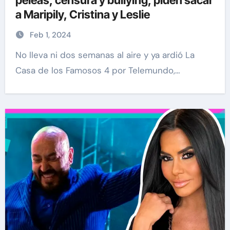
peleas, censura y bullying, piden sacar
a Maripily, Cristina y Leslie
Feb 1, 2024
No lleva ni dos semanas al aire y ya ardió La
Casa de los Famosos 4 por Telemundo,…