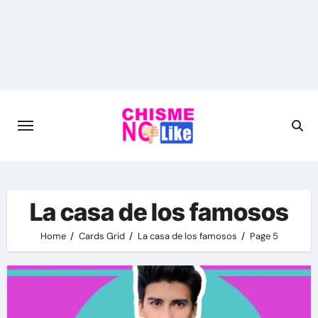
Skip
to
content
La casa de los famosos
Home
Cards Grid
La casa de los famosos
Page 5