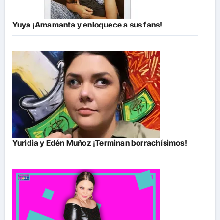
Yuya ¡Amamanta y enloquece a sus fans!
Yuridia y Edén Muñoz ¡Terminan borrachísimos!