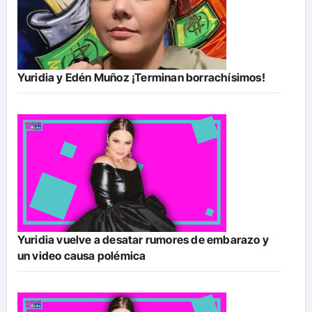
Yuridia y Edén Muñoz ¡Terminan borrachísimos!
Yuridia vuelve a desatar rumores de embarazo y
un video causa polémica