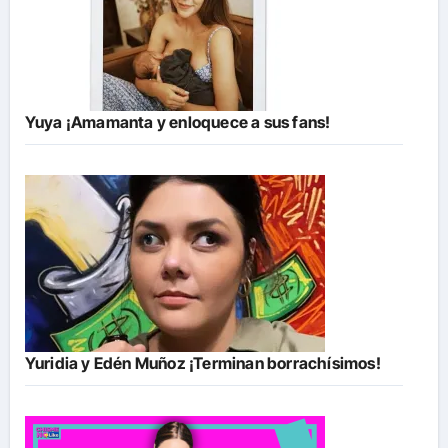
Yuya ¡Amamanta y enloquece a sus fans!
Yuridia y Edén Muñoz ¡Terminan borrachísimos!