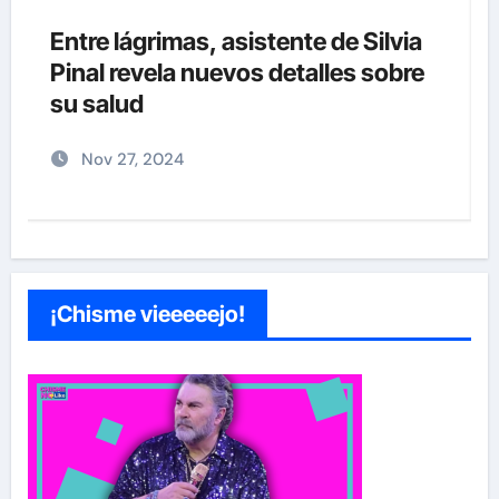
¡EXCLUSIVA! Revelamos la verdad
detrás del divorcio de Carolina
Sandoval y Nick Hernández
Nov 26, 2024
¡Chisme vieeeeejo!