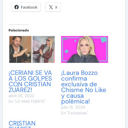
Facebook
X
Relacionado
¡CERIANI SE VA
¡Laura Bozzo
A LOS GOLPES
confirma
CON CRISTIAN
exclusiva de
ZUÁREZ!
Chisme No Like
y causa
abril 25, 2022
polémica!
En "LO MAS FUERTE"
julio 15, 2024
En "Exclusivas"
CRISTIAN