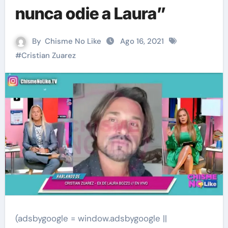
nunca odie a Laura”
By
Chisme No Like
Ago 16, 2021
#
Cristian Zuarez
(adsbygoogle = window.adsbygoogle ||