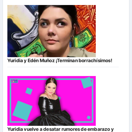
Yuridia y Edén Muñoz ¡Terminan borrachísimos!
Yuridia vuelve a desatar rumores de embarazo y