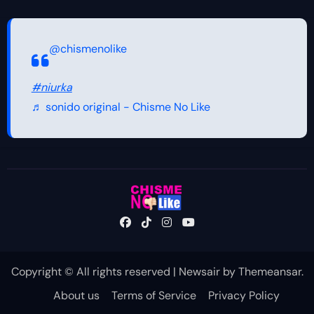
@chismenolike
#niurka
♬ sonido original - Chisme No Like
Copyright © All rights reserved
|
Newsair
by
Themeansar
.
About us
Terms of Service
Privacy Policy